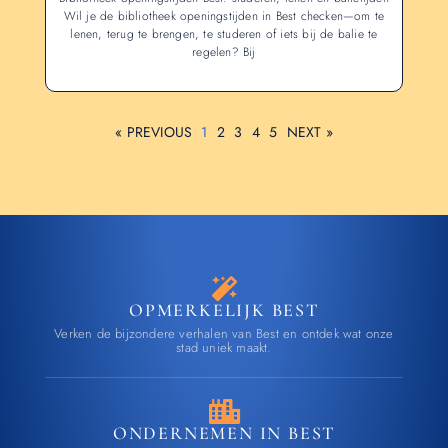
Wil je de bibliotheek openingstijden in Best checken—om te
lenen, terug te brengen, te studeren of iets bij de balie te
regelen? Bij
« PREVIOUS
1
2
3
4
5
NEXT »
OPMERKELIJK BEST
Verken de bijzondere verhalen van Best en ontdek wat onze
stad uniek maakt.
ONDERNEMEN IN BEST