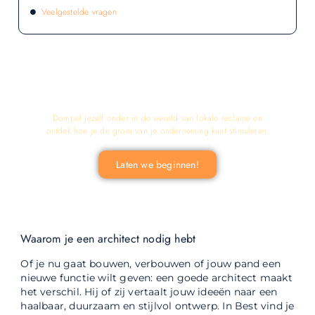
Veelgestelde vragen
LATEN WE DE KRACHT VAN LOKALE
RECLAME ONTDEKKEN VOOR JOUW
BEDRIJF!
Dompel jezelf onder in de wereld van lokale reclame en
ontdek hoe je de groei van je onderneming kunt stimuleren.
Laten we beginnen!
Waarom je een architect nodig hebt
Of je nu gaat bouwen, verbouwen of jouw pand een
nieuwe functie wilt geven: een goede architect maakt
het verschil. Hij of zij vertaalt jouw ideeën naar een
haalbaar, duurzaam en stijlvol ontwerp. In Best vind je