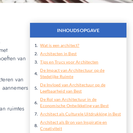
INHOUDSOPGAVE
n
Wat is een architect?
 met
Architecten in Best
hoeften van
Tips en Trucs voor Architecten
De Impact van Architectuur op de
Stedelijke Ruimte
cteren van
De Invloed van Architectuur op de
s, aannemers
Leefbaarheid van Best
De Rol van Architectuur in de
Economische Ontwikkeling van Best
an ruimtes
Architect als Culturele Uitdrukking in Best
Architect als Bron van Inspiratie en
Creativiteit