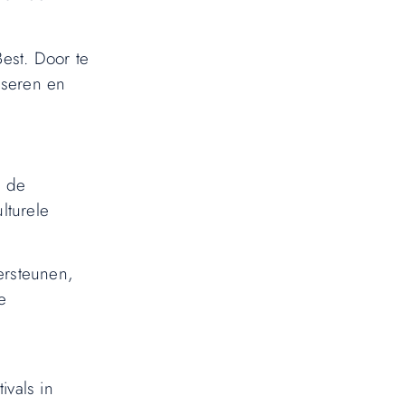
Best. Door te
iseren en
e de
lturele
ersteunen,
e
ivals in