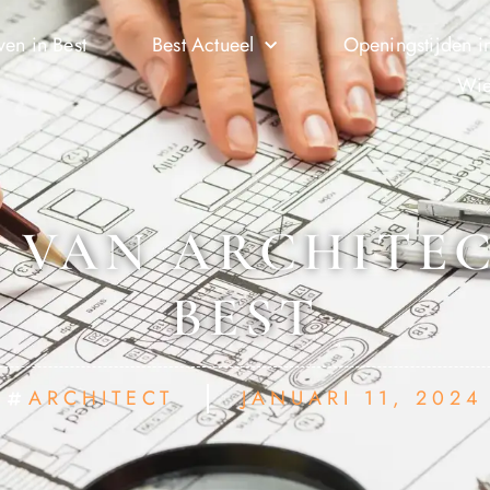
ven in Best
Best Actueel
Openingstijden in
Wie
L VAN ARCHITEC
BEST
ARCHITECT
JANUARI 11, 2024