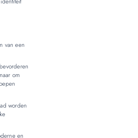
dentiteit
en van een
 bevorderen
rnaar om
roepen
stad worden
jke
moderne en