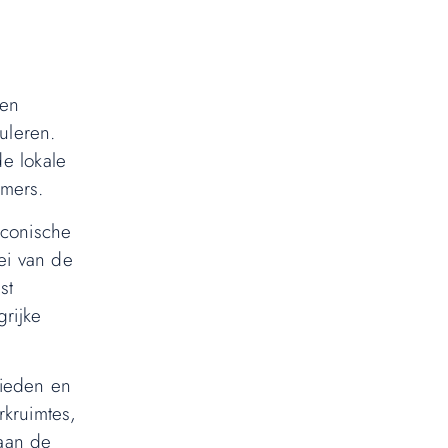
 en
uleren.
de lokale
emers.
Iconische
ei van de
st
rijke
bieden en
rkruimtes,
 aan de