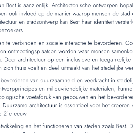
an Best is aanzienlijk. Architectonische ontwerpen bepa
bben ook invloed op de manier waarop mensen de stad 
tectuur en stadsontwerp kan Best haar identiteit verste
bezoekers.
n te verbinden en sociale interactie te bevorderen. G
nen ontmoetingsplaatsen worden waar mensen samenk
Door architectuur op een inclusieve en toegankelijke 
ich thuis voelt en deel uitmaakt van het stedelijke wee
et bevorderen van duurzaamheid en veerkracht in stedeli
twerpprincipes en milieuvriendelijke materialen, kunne
ecologische voetafdruk van gebouwen en het bevorder
Duurzame architectuur is essentieel voor het creëren
de 21e eeuw.
ntwikkeling en het functioneren van steden zoals Best. D