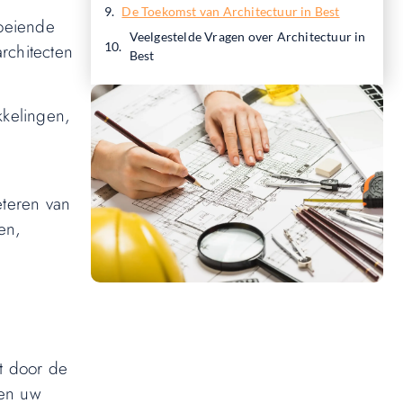
De Toekomst van Architectuur in Best
roeiende
Veelgestelde Vragen over Architectuur in
rchitecten
Best
kkelingen,
eteren van
en,
Wil jij ook een blog plaatsen op
onze website?
st door de
 en uw
Wil je je kennis, verhalen of ideeën delen