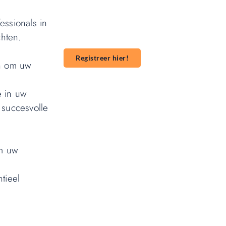
met een groter publiek? Ons platform
maakt het gemakkelijk om te beginnen met
essionals in
publiceren. **Registreer** vandaag nog en
hten.
start je publicatieavontuur!
Registreer hier!
en om uw
e in uw
 succesvolle
om uw
tieel