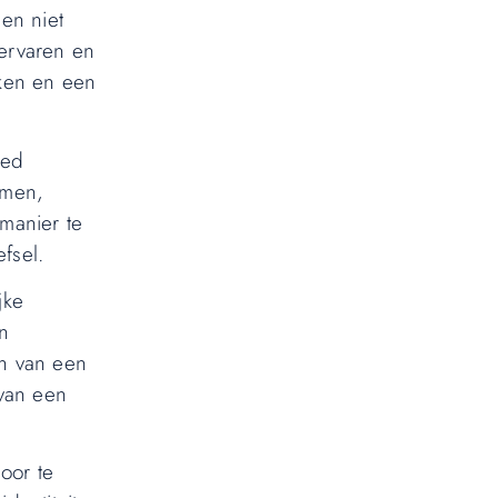
len niet
ervaren en
rken en een
oed
omen,
manier te
fsel.
jke
n
en van een
 van een
oor te