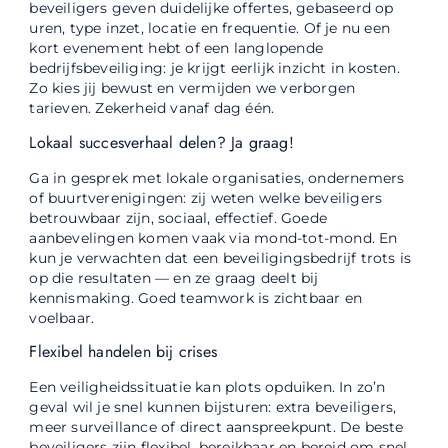
beveiligers geven duidelijke offertes, gebaseerd op
uren, type inzet, locatie en frequentie. Of je nu een
kort evenement hebt of een langlopende
bedrijfsbeveiliging: je krijgt eerlijk inzicht in kosten.
Zo kies jij bewust en vermijden we verborgen
tarieven. Zekerheid vanaf dag één.
Lokaal succesverhaal delen? Ja graag!
Ga in gesprek met lokale organisaties, ondernemers
of buurtverenigingen: zij weten welke beveiligers
betrouwbaar zijn, sociaal, effectief. Goede
aanbevelingen komen vaak via mond-tot-mond. En
kun je verwachten dat een beveiligingsbedrijf trots is
op die resultaten — en ze graag deelt bij
kennismaking. Goed teamwork is zichtbaar en
voelbaar.
Flexibel handelen bij crises
Een veiligheidssituatie kan plots opduiken. In zo’n
geval wil je snel kunnen bijsturen: extra beveiligers,
meer surveillance of direct aanspreekpunt. De beste
beveiligers zijn flexibel, bereikbaar en bereid om snel