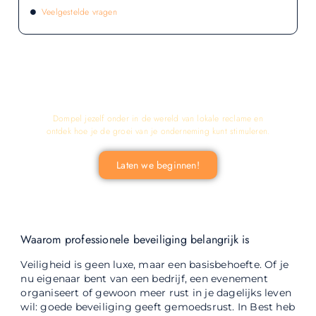
Veelgestelde vragen
LATEN WE DE KRACHT VAN LOKALE
RECLAME ONTDEKKEN VOOR JOUW
BEDRIJF!
Dompel jezelf onder in de wereld van lokale reclame en
ontdek hoe je de groei van je onderneming kunt stimuleren.
Laten we beginnen!
Waarom professionele beveiliging belangrijk is
Veiligheid is geen luxe, maar een basisbehoefte. Of je
nu eigenaar bent van een bedrijf, een evenement
organiseert of gewoon meer rust in je dagelijks leven
wil: goede beveiliging geeft gemoedsrust. In Best heb