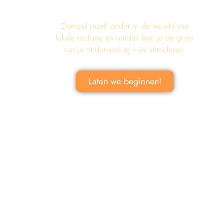
LOKALE RECLAME ONTDEKKEN
VOOR JOUW BEDRIJF!
Dompel jezelf onder in de wereld van
lokale reclame en ontdek hoe je de groei
van je onderneming kunt stimuleren.
Laten we beginnen!