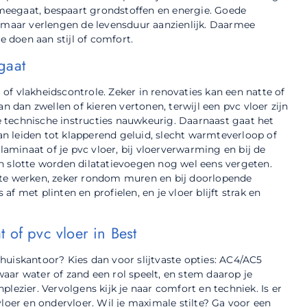
g meegaat, bespaart grondstoffen en energie. Goede
, maar verlengen de levensduur aanzienlijk. Daarmee
e doen aan stijl of comfort.
gaat
f vlakheidscontrole. Zeker in renovaties kan een natte of
dan zwellen of kieren vertonen, terwijl een pvc vloer zijn
de technische instructies nauwkeurig. Daarnaast gaat het
n leiden tot klapperend geluid, slecht warmteverloop of
laminaat of je pvc vloer, bij vloerverwarming en bij de
n slotte worden dilatatievoegen nog wel eens vergeten.
 te werken, zeker rondom muren en bij doorlopende
 met plinten en profielen, en je vloer blijft strak en
 of pvc vloer in Best
 thuiskantoor? Kies dan voor slijtvaste opties: AC4/AC5
aar water of zand een rol speelt, en stem daarop je
lezier. Vervolgens kijk je naar comfort en techniek. Is er
er en ondervloer. Wil je maximale stilte? Ga voor een