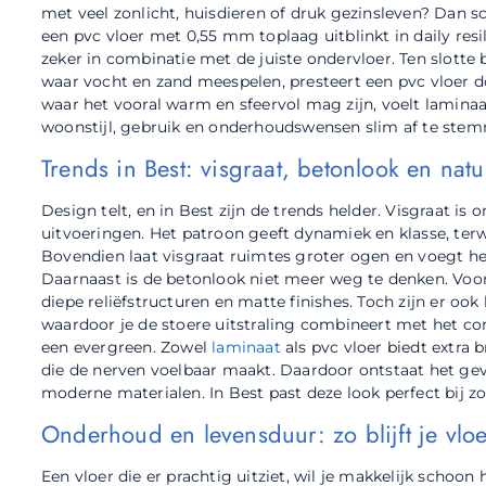
met veel zonlicht, huisdieren of druk gezinsleven? Dan sc
een pvc vloer met 0,55 mm toplaag uitblinkt in daily resil
zeker in combinatie met de juiste ondervloer. Ten slotte 
waar vocht en zand meespelen, presteert een pvc vloer d
waar het vooral warm en sfeervol mag zijn, voelt laminaat 
woonstijl, gebruik en onderhoudswensen slim af te ste
Trends in Best: visgraat, betonlook en nat
Design telt, en in Best zijn de trends helder. Visgraat is 
uitvoeringen. Het patroon geeft dynamiek en klasse, ter
Bovendien laat visgraat ruimtes groter ogen en voegt het 
Daarnaast is de betonlook niet meer weg te denken. Vooral
diepe reliëfstructuren en matte finishes. Toch zijn er oo
waardoor je de stoere uitstraling combineert met het co
een evergreen. Zowel
laminaat
als pvc vloer biedt extra
die de nerven voelbaar maakt. Daardoor ontstaat het gev
moderne materialen. In Best past deze look perfect bij 
Onderhoud en levensduur: zo blijft je vlo
Een vloer die er prachtig uitziet, wil je makkelijk schoo