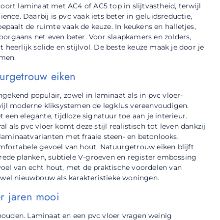
oort laminaat met AC4 of AC5 top in slijtvastheid, terwijl
ience. Daarbij is pvc vaak iets beter in geluidsreductie,
bepaalt de ruimte vaak de keuze. In keukens en halletjes,
oorgaans net even beter. Voor slaapkamers en zolders,
heerlijk solide en stijlvol. De beste keuze maak je door je
mmen.
uurgetrouw eiken
ongekend populair, zowel in laminaat als in pvc vloer-
wijl moderne kliksystemen de legklus vereenvoudigen.
een elegante, tijdloze signatuur toe aan je interieur.
 als pvc vloer komt deze stijl realistisch tot leven dankzij
k laminaatvarianten met fraaie steen- en betonlooks,
mfortabele gevoel van hout. Natuurgetrouw eiken blijft
 brede planken, subtiele V-groeven en register embossing
oel van echt hout, met de praktische voordelen van
zowel nieuwbouw als karakteristieke woningen.
er jaren mooi
n houden. Laminaat en een pvc vloer vragen weinig