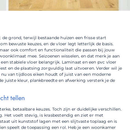
 de grond, terwijl bestaande huizen een frisse start
om bewuste keuzes, en de vloer legt letterlijk de basis.
 maar ook comfort en functionaliteit die passen bij jouw
e woonklimaat mee. Seizoenen wisselen, en dat merk je aan
een stabiele vloer belangrijk. Laminaat en een pvc vloer
iest en de plaatsing zorgvuldig laat uitvoeren. Verder wil je
je nu van tijdloos eiken houdt of juist van een moderne
e juiste kleur, plankbreedte en afwerking versterk je de
cht tellen
erke, betaalbare keuzes. Toch zijn er duidelijke verschillen.
. Het voelt stevig, is krasbestendig en ziet er met
taat uit kunststof lagen met een slijtvaste toplaag en is
ndien speelt de toepassing een rol. Heb je een woonkamer