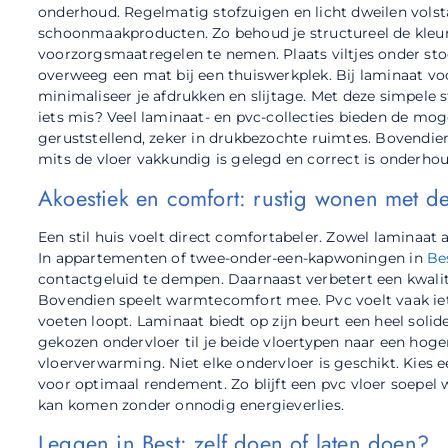
onderhoud. Regelmatig stofzuigen en licht dweilen volst
schoonmaakproducten. Zo behoud je structureel de kleur,
voorzorgsmaatregelen te nemen. Plaats viltjes onder sto
overweeg een mat bij een thuiswerkplek. Bij laminaat vo
minimaliseer je afdrukken en slijtage. Met deze simpele s
iets mis? Veel laminaat- en pvc-collecties bieden de mog
geruststellend, zeker in drukbezochte ruimtes. Bovend
mits de vloer vakkundig is gelegd en correct is onderhoud
Akoestiek en comfort: rustig wonen met de
Een stil huis voelt direct comfortabeler. Zowel laminaat 
In appartementen of twee-onder-een-kapwoningen in
Be
contactgeluid te dempen. Daarnaast verbetert een kwalita
Bovendien speelt warmtecomfort mee. Pvc voelt vaak iets 
voeten loopt. Laminaat biedt op zijn beurt een heel solid
gekozen ondervloer til je beide vloertypen naar een hog
vloerverwarming. Niet elke ondervloer is geschikt. Kie
voor optimaal rendement. Zo blijft een pvc vloer soepel
kan komen zonder onnodig energieverlies.
Leggen in Best: zelf doen of laten doen?