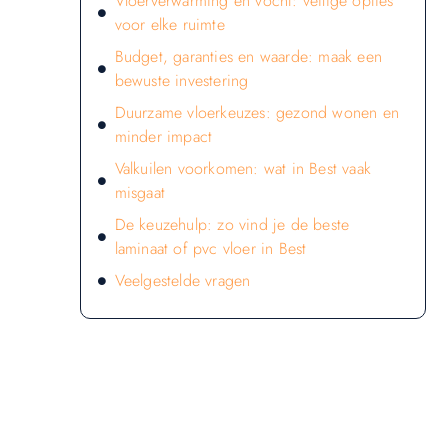
Vloerverwarming en vocht: veilige opties
voor elke ruimte
Budget, garanties en waarde: maak een
bewuste investering
Duurzame vloerkeuzes: gezond wonen en
minder impact
Valkuilen voorkomen: wat in Best vaak
misgaat
De keuzehulp: zo vind je de beste
laminaat of pvc vloer in Best
Veelgestelde vragen
LATEN WE DE KRACHT VAN