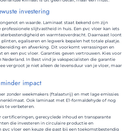
wuste investering
woongenot en waarde. Laminaat staat bekend om zijn
professionele slijtvastheid in huis. Een pvc vloer kan iets
, waterbestendigheid en warmteoverdracht. Daarnaast loont
 plinten, egaliseren en legwerk bepalen het totale plaatje.
rbereiding en afwerking. Dit voorkomt verrassingen en
at en een pvc vloer. Garanties geven vertrouwen. Kies voor
Nederland. In Best vind je vakspecialisten die garantie
vergroot je niet alleen de levensduur van je vloer, maar
 minder impact
er zonder weekmakers (ftalaatvrij) en met lage emissies
binnenklimaat. Ook laminaat met E1-formaldehyde of nog
uis te verbeteren.
certificeringen, gerecyclede inhoud en transparante
nten die investeren in circulaire productie en
pvc vloer een keuze die past bij een toekomstbestendig