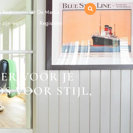
 Best
Uit De Media
 zijn wij?
Registreer
OER VOOR JE
S VOOR STIJL,
D