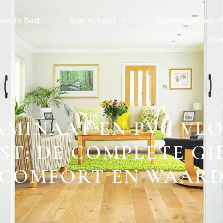
ven in Best
Best Actueel
Openingstijden in
Wie
JANUARI 5, 2026
AMINAAT EN PVC VL
ST: DE COMPLETE GID
COMFORT EN WAAR