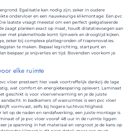
rgrond. Egalisatie kan nodig zijn, zeker in oudere
hikte ondervloer en een nauwkeurige klikmontage. Een pvc
 Die laatste vraagt meestal om een perfect geëgaliseerde
. Je zaagt planken exact op maat, houdt dilatatievoegen aan
 vloer met plakmethode komt lijmwerk en droogtijd kijken.
, zeker bij complexe plattegronden of traprenovaties.
legplan te maken. Bepaal legrichting, startpunt en
lan bespaar je snijverlies en tijd. Bovendien voorkom je
voor elke ruimte
 vloer presteert hier vaak voortreffelijk dankzij de lage
tig, wat comfort én energiebesparing oplevert. Laminaat
iet geschikt is voor vloerverwarming en je de juiste
 aandacht. In badkamers of wasruimtes is een pvc vloer
lijft vormvast, zelfs bij hogere luchtvochtigheid.
 let op de naden en randafwerking; een juiste montage is
aminaat of je pvc vloer vooraf 48 uur in de ruimte liggen
r je spanning in het materiaal en vergroot je de kans op
derlandse klimaat is dit geen detail, maar een must.