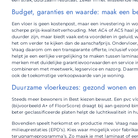
Budget, garanties en waarde: maak een be
Een vloer is geen kostenpost, maar een investering in 
scherpe prijs-kwaliteitverhouding. Met AC4 of AC5 haal je 
duurder zijn, maar biedt vaak extra voordelen in geluid
het om verder te kijken dan de aanschafprijs. Ondervloer,
Vraag daarom om een transparante offerte, inclusief voo
helpt je een eerlijke vergelijking te maken tussen lamina
merken met duidelijke garantievoorwaarden en service in 
combineren met meetwerk, legservice en nazorg. Daarmee 
ook de toekomstige verkoopwaarde van je woning.
Duurzame vloerkeuzes: gezond wonen en
Steeds meer bewoners in Best kiezen bewust. Een pvc vlo
(bijvoorbeeld A+ of FloorScore) draagt bij aan gezond 
beter geclassificeerde platen helpt de luchtkwaliteit in h
Bovendien speelt herkomst en productie mee. Vraag naar 
milieuprestaties (EPD’s). Kies waar mogelijk voor fabrika
terugnameprogramma’s. Zo maak je met laminaat of een 