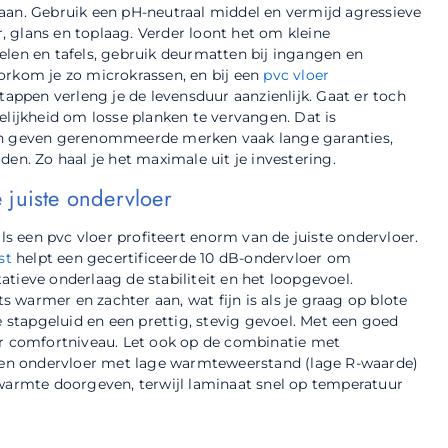
aan. Gebruik een pH-neutraal middel en vermijd agressieve
 glans en toplaag. Verder loont het om kleine
elen en tafels, gebruik deurmatten bij ingangen en
orkom je zo microkrassen, en bij een
pvc vloer
tappen verleng je de levensduur aanzienlijk. Gaat er toch
elijkheid om losse planken te vervangen. Dat is
ien geven gerenommeerde merken vaak lange garanties,
en. Zo haal je het maximale uit je investering.
 juiste ondervloer
als een pvc vloer profiteert enorm van de juiste ondervloer.
st
helpt een gecertificeerde 10 dB-ondervloer om
tieve onderlaag de stabiliteit en het loopgevoel.
warmer en zachter aan, wat fijn is als je graag op blote
e stapgeluid en een prettig, stevig gevoel. Met een goed
er comfortniveau. Let ook op de combinatie met
s een ondervloer met lage warmteweerstand (lage R-waarde)
 warmte doorgeven, terwijl laminaat snel op temperatuur