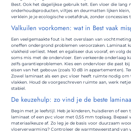
Best. Ook het dagelijkse gebruik telt. Een vloer die lan
onderhoudsproducten, viltjes en deurmatten lijken klein
verklein je je ecologische voetafdruk, zonder concessies t
Valkuilen voorkomen: wat in Best vaak mis
Een veelgemaakte fout is het overslaan van vochtmeting o
oneffen ondergrond problemen veroorzaken. Laminaat kan 
vlakheid verliest. Meet en egaliseer dus vooraf, en volg 
soms mis met de ondervloer. Een verkeerde onderlaag ka
zelfs garantieproblemen. Kies een ondervloer die past bij 
eisen van het gebouw (zoals 10 dB in appartementen). Te
Zowel laminaat als een pvc vloer heeft ruimte nodig om
vlakken. Houd de voorgeschreven ruimte aan, werk netjes af
stabiel.
De keuzehulp: zo vind je de beste laminaat
Begin met je leefstijl. Heb je kinderen, huisdieren of een
laminaat of een pvc vloer met 0,55 mm toplaag. Bepaal w
materiaalkeuze af. Zo leg je de basis voor duurzaam woonp
vloerverwarming? Controleer de warmteweerstand van vlo