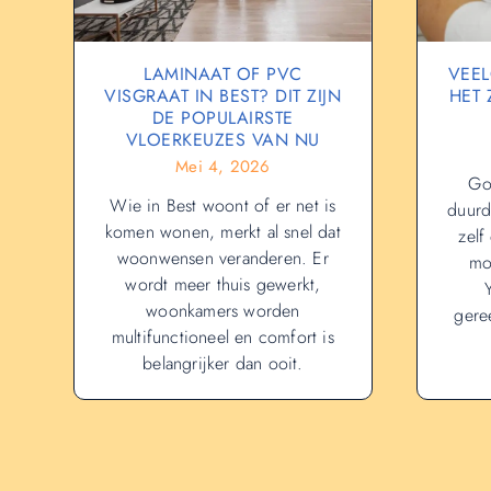
LAMINAAT OF PVC
VEEL
VISGRAAT IN BEST? DIT ZIJN
HET
DE POPULAIRSTE
VLOERKEUZES VAN NU
Mei 4, 2026
Go
Wie in Best woont of er net is
duurd
komen wonen, merkt al snel dat
zelf
woonwensen veranderen. Er
mo
wordt meer thuis gewerkt,
woonkamers worden
gere
multifunctioneel en comfort is
belangrijker dan ooit.