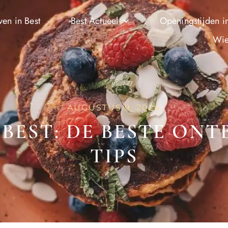
ven in Best
Best Actueel
Openingstijden in
Wie
AUGUSTUS 9, 2024
BEST: DE BESTE ONT
TIPS