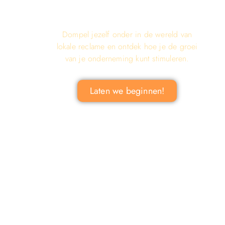
LOKALE RECLAME ONTDEKKEN
VOOR JOUW BEDRIJF!
Dompel jezelf onder in de wereld van
lokale reclame en ontdek hoe je de groei
van je onderneming kunt stimuleren.
Laten we beginnen!