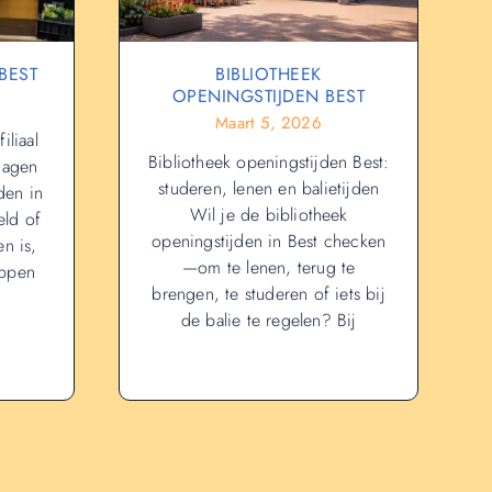
BEST
BIBLIOTHEEK
OPENINGSTIJDEN BEST
Maart 5, 2026
iliaal
Bibliotheek openingstijden Best:
dagen
studeren, lenen en balietijden
den in
Wil je de bibliotheek
ld of
openingstijden in Best checken
n is,
—om te lenen, terug te
appen
brengen, te studeren of iets bij
de balie te regelen? Bij