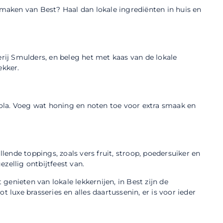
 smaken van Best? Haal dan lokale ingrediënten in huis en
erij Smulders, en beleg het met kaas van de lokale
ekker.
ola. Voeg wat honing en noten toe voor extra smaak en
ende toppings, zoals vers fruit, stroop, poedersuiker en
zellig ontbijtfeest van.
t genieten van lokale lekkernijen, in Best zijn de
t luxe brasseries en alles daartussenin, er is voor ieder