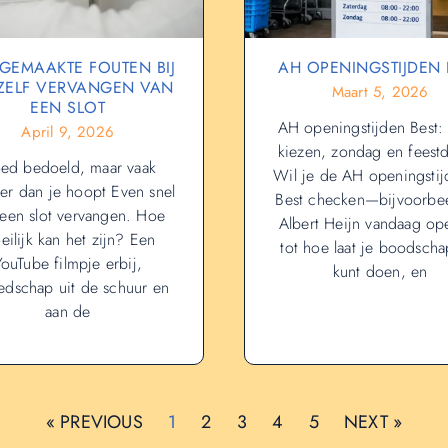
GEMAAKTE FOUTEN BIJ
AH OPENINGSTIJDEN 
 ZELF VERVANGEN VAN
Maart 5, 2026
EEN SLOT
AH openingstijden Best: f
April 9, 2026
kiezen, zondag en feest
ed bedoeld, maar vaak
Wil je de AH openingstij
er dan je hoopt Even snel
Best checken—bijvoorbee
 een slot vervangen. Hoe
Albert Heijn vandaag ope
eilijk kan het zijn? Een
tot hoe laat je boodsch
YouTube filmpje erbij,
kunt doen, en
edschap uit de schuur en
aan de
« PREVIOUS
1
2
3
4
5
NEXT »