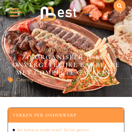
AUGUSTUS 19, 2025
ZO ORGANISEER JE EEN
ONVERGETELIJKE BARBECUE
MET COMPLETE CATERING
Catering
VERKEN PER ONDERWERP
Een barbecue zonder stress? Dat kan gewoon