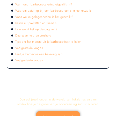
Wat houdt barbecuecatering eigenlijk in?
Waarom catering bij een barbecue een slimme keuze is
Voor welke gelegenheden is het geschikt?
Keuze uit pakketten en thema’s
Hoe werkt het op de dag zelf?
Duurzaamheid en versheid
Tips om het meeste uit je barbecuefeest te halen
Veelgestelde vragen
Laat je barbecue een beleving zijn
Veelgestelde vragen
LATEN WE DE KRACHT VAN LOKALE
RECLAME ONTDEKKEN VOOR JOUW
BEDRIJF!
Dompel jezelf onder in de wereld van lokale reclame en
ontdek hoe je de groei van je onderneming kunt stimuleren.