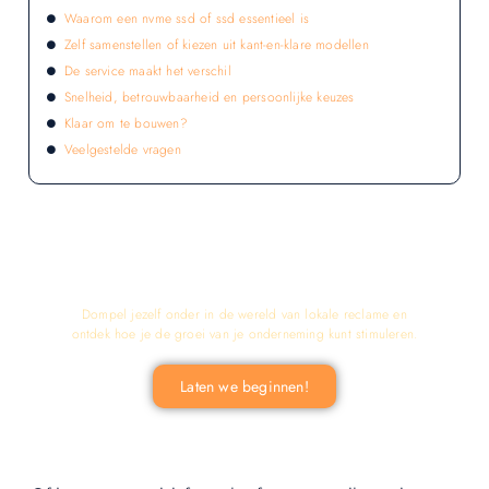
Waarom een nvme ssd of ssd essentieel is
Zelf samenstellen of kiezen uit kant-en-klare modellen
De service maakt het verschil
Snelheid, betrouwbaarheid en persoonlijke keuzes
Klaar om te bouwen?
Veelgestelde vragen
LATEN WE DE KRACHT VAN LOKALE
RECLAME ONTDEKKEN VOOR JOUW
BEDRIJF!
Dompel jezelf onder in de wereld van lokale reclame en
ontdek hoe je de groei van je onderneming kunt stimuleren.
Laten we beginnen!