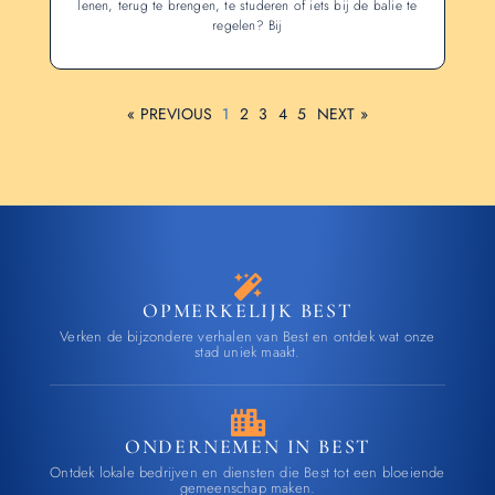
lenen, terug te brengen, te studeren of iets bij de balie te
regelen? Bij
« PREVIOUS
1
2
3
4
5
NEXT »
OPMERKELIJK BEST
Verken de bijzondere verhalen van Best en ontdek wat onze
stad uniek maakt.
ONDERNEMEN IN BEST
Ontdek lokale bedrijven en diensten die Best tot een bloeiende
gemeenschap maken.