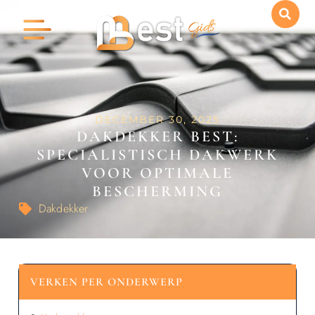
DECEMBER 30, 2025
DAKDEKKER BEST:
SPECIALISTISCH DAKWERK
VOOR OPTIMALE
BESCHERMING
Dakdekker
VERKEN PER ONDERWERP