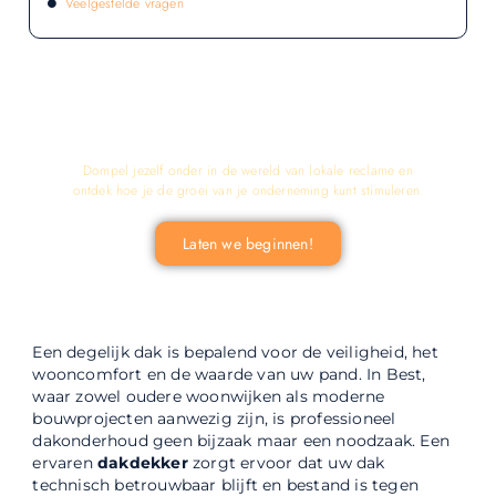
Veelgestelde vragen
LATEN WE DE KRACHT VAN LOKALE
RECLAME ONTDEKKEN VOOR JOUW
BEDRIJF!
Dompel jezelf onder in de wereld van lokale reclame en
ontdek hoe je de groei van je onderneming kunt stimuleren.
Laten we beginnen!
Een degelijk dak is bepalend voor de veiligheid, het
wooncomfort en de waarde van uw pand. In Best,
waar zowel oudere woonwijken als moderne
bouwprojecten aanwezig zijn, is professioneel
dakonderhoud geen bijzaak maar een noodzaak. Een
ervaren
dakdekker
zorgt ervoor dat uw dak
technisch betrouwbaar blijft en bestand is tegen