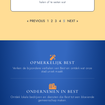
halen of te weten wat
« PREVIOUS
1
2
3
4
5
NEXT »
OPMERKELIJK BEST
Verken de bijzondere verhalen van Best en ontdek wat onze
stad uniek maakt.
ONDERNEMEN IN BEST
Ontdek lokale bedrijven en diensten die Best tot een bloeiende
gemeenschap maken.