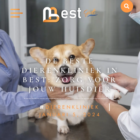
DE BESTE
DIERENKLINIEK IN
BEST: ZORG VOOR
JOUW HUISDIER
DIERENKLINIEK
JANUARI 5, 2024