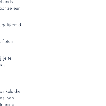
dehands
door ze een
elijkertijd
fiets in
jkje te
ies
winkels die
es, van
steuning