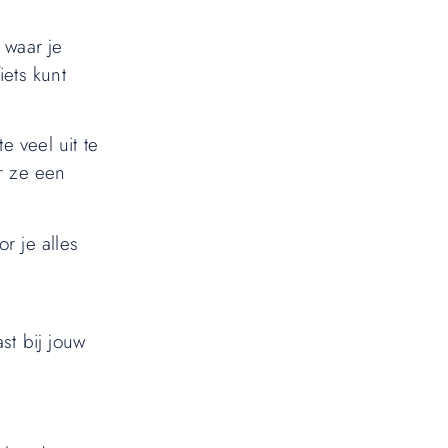
 waar je
iets kunt
e veel uit te
r ze een
r je alles
st bij jouw