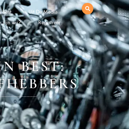
 Best
Uit De Media
 zijn wij?
Registreer
IN BEST:
EFHEBBERS
4