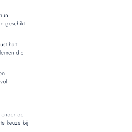
 hun
en geschikt
ust hart
blemen die
en
vol
aronder de
ste keuze bij