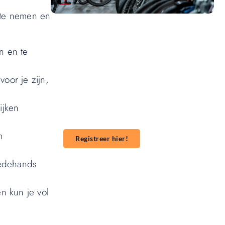
g te nemen en
Wil jij ook een blog plaatsen op
en en te
onze website?
Wil je je kennis, verhalen of ideeën delen
oor je zijn,
met een groter publiek? Ons platform
maakt het gemakkelijk om te beginnen met
ijken
publiceren. **Registreer** vandaag nog en
start je publicatieavontuur!
m
Registreer hier!
eedehands
n kun je vol