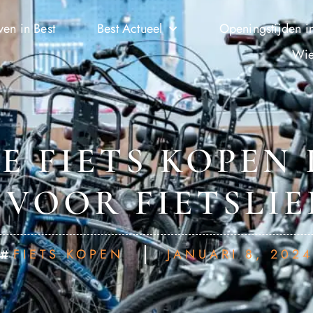
ven in Best
Best Actueel
Openingstijden in
Wie
E FIETS KOPEN 
 VOOR FIETSLI
FIETS KOPEN
JANUARI 8, 202