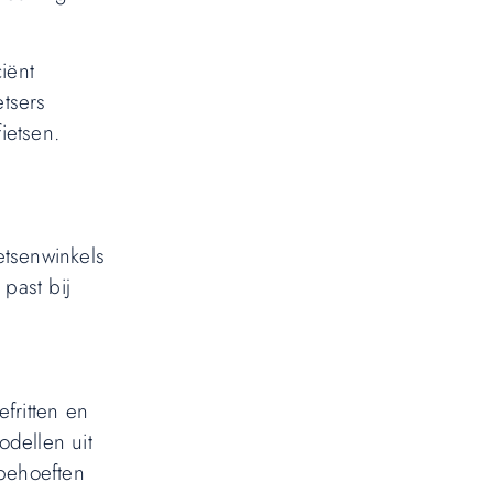
iënt
tsers
ietsen.
etsenwinkels
past bij
efritten en
odellen uit
 behoeften