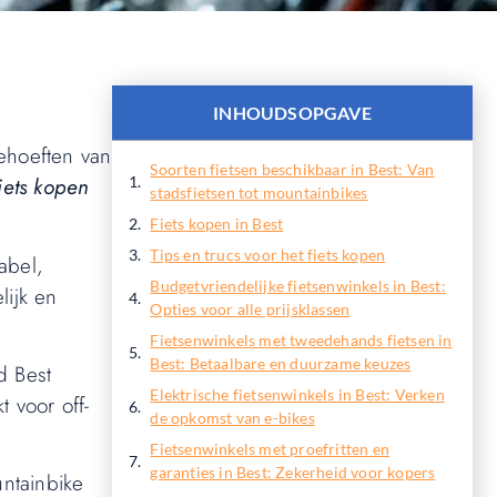
INHOUDSOPGAVE
behoeften van
Soorten fietsen beschikbaar in Best: Van
fiets kopen
stadsfietsen tot mountainbikes
Fiets kopen in Best
Tips en trucs voor het fiets kopen
abel,
Budgetvriendelijke fietsenwinkels in Best:
lijk en
Opties voor alle prijsklassen
Fietsenwinkels met tweedehands fietsen in
Best: Betaalbare en duurzame keuzes
d Best
Elektrische fietsenwinkels in Best: Verken
 voor off-
de opkomst van e-bikes
Fietsenwinkels met proefritten en
garanties in Best: Zekerheid voor kopers
untainbike