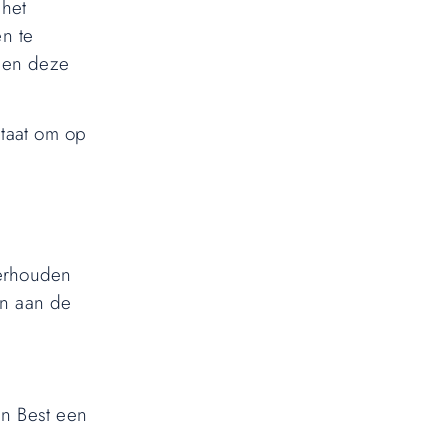
 het
en te
elen deze
staat om op
derhouden
en aan de
in Best een