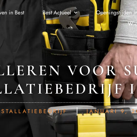
ven in Best
Best Actueel
Openingstijden in
Wie
LLEREN VOOR S
LATIEBEDRIJF 
NSTALLATIEBEDRIJF
JANUARI 9, 