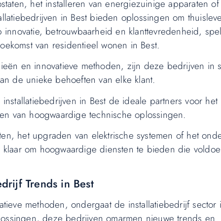
aten, het installeren van energiezuinige apparaten of
allatiebedrijven in Best bieden oplossingen om thuislev
 innovatie, betrouwbaarheid en klanttevredenheid, sp
toekomst van residentieel wonen in Best.
eën en innovatieve methoden, zijn deze bedrijven in 
n de unieke behoeften van elke klant.
installatiebedrijven in Best de ideale partners voor het
den van hoogwaardige technische oplossingen.
aten, het upgraden van elektrische systemen of het on
aan klaar om hoogwaardige diensten te bieden die voldo
drijf Trends in Best
ieve methoden, ondergaat de installatiebedrijf sector 
plossingen, deze bedrijven omarmen nieuwe trends en