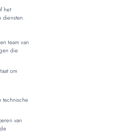
f het
e diensten.
 een team van
ngen die
taat om
e technische
oeren van
 de