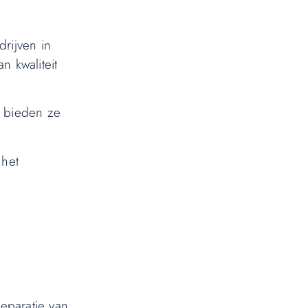
rijven in
n kwaliteit
n bieden ze
 het
reparatie van