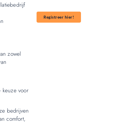
atiebedrijf
start je publicatieavontuur!
Registreer hier!
an
van zowel
van
le keuze voor
ze bedrijven
an comfort,