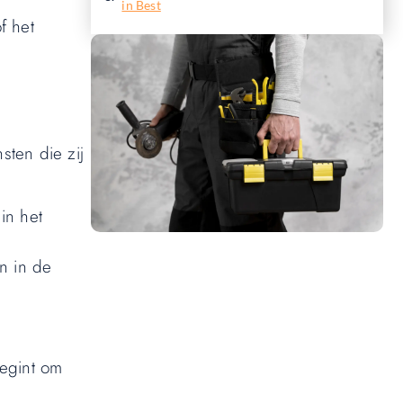
in Best
f het
nsten die zij
in het
n in de
Wil jij ook een blog plaatsen op
onze website?
Wil je je kennis, verhalen of ideeën delen
met een groter publiek? Ons platform
begint om
maakt het gemakkelijk om te beginnen met
publiceren. **Registreer** vandaag nog en