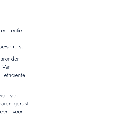
residentiële
 bewoners.
waaronder
. Van
 efficiënte
even voor
naren gerust
seerd voor