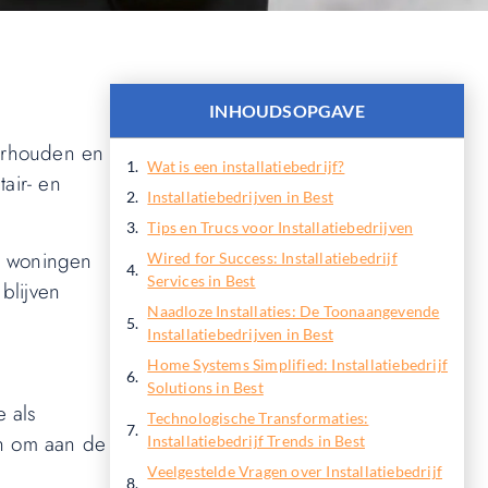
INHOUDSOPGAVE
derhouden en
Wat is een installatiebedrijf?
air- en
Installatiebedrijven in Best
Tips en Trucs voor Installatiebedrijven
n woningen
Wired for Success: Installatiebedrijf
Services in Best
blijven
Naadloze Installaties: De Toonaangevende
Installatiebedrijven in Best
Home Systems Simplified: Installatiebedrijf
Solutions in Best
e als
Technologische Transformaties:
jn om aan de
Installatiebedrijf Trends in Best
Veelgestelde Vragen over Installatiebedrijf