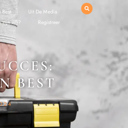
 Best
Uit De Media
 zijn wij?
Registreer
UCCES:
IN BEST
2024