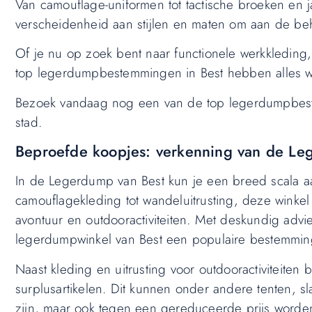
Van camouflage-uniformen tot tactische broeken en
verscheidenheid aan stijlen en maten om aan de beh
Of je nu op zoek bent naar functionele werkkleding, 
top legerdumpbestemmingen in Best hebben alles w
Bezoek vandaag nog een van de top legerdumpbeste
stad.
Beproefde koopjes: verkenning van de Le
In de Legerdump van Best kun je een breed scala aan
camouflagekleding tot wandeluitrusting, deze winke
avontuur en outdooractiviteiten. Met deskundig advi
legerdumpwinkel van Best een populaire bestemming
Naast kleding en uitrusting voor outdooractiviteiten
surplusartikelen. Dit kunnen onder andere tenten, s
zijn, maar ook tegen een gereduceerde prijs word