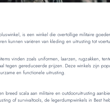
luswinkel, is een winkel die overtollige militaire goede
ren kunnen variëren van kleding en uitrusting tot voert
items vinden zoals uniformen, laarzen, rugzakken, tent
l tegen gereduceerde prijzen. Deze winkels zijn popul
uurzame en functionele uitrusting.
n breed scala aan militaire en outdooruitrusting aanbi
usting of survivaltools, de legerdumpwinkels in Best h