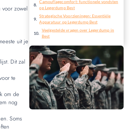
Camouflagecomfort: functionele vondsten
g voor zowel
op Legerdump Best
Strategische Voorzieningen: Essentiële
Apparatuur op Legerdump Best
Veelgestelde vragen over Legerdump in
Best
eeste uit je
st. Dit zal
voor te
ijk om de
item nog
ken. Soms
eften
Wil jij ook een blog plaatsen op