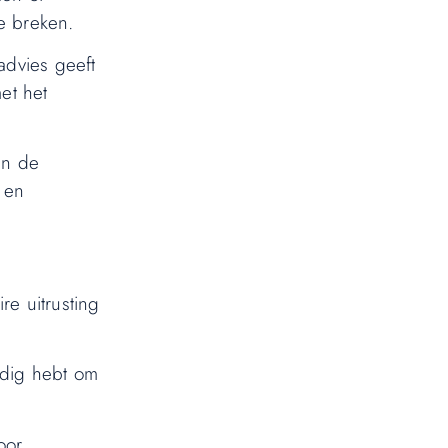
e breken.
advies geeft
et het
an de
 en
re uitrusting
odig hebt om
oor