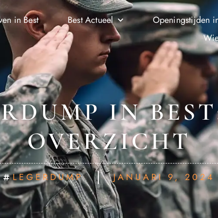
ven in Best
Best Actueel
Openingstijden in
Wie
RDUMP IN BEST
OVERZICHT
LEGERDUMP
JANUARI 9, 2024