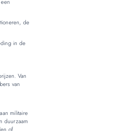
 een
ctioneren, de
ding in de
rijzen. Van
bbers van
an militaire
een duurzaam
len of