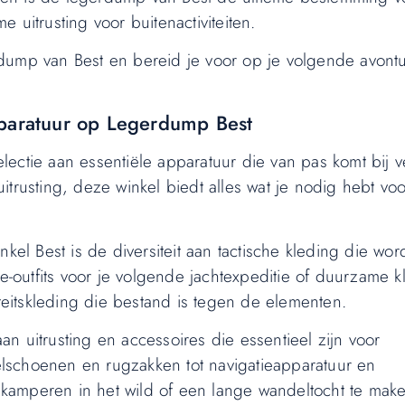
 uitrusting voor buitenactiviteiten.
dump van Best en bereid je voor op je volgende avontu
pparatuur op Legerdump Best
ectie aan essentiële apparatuur die van pas komt bij v
 uitrusting, deze winkel biedt alles wat je nodig hebt voo
 Best is de diversiteit aan tactische kleding die wor
outfits voor je volgende jachtexpeditie of duurzame k
iteitskleding die bestand is tegen de elementen.
n uitrusting en accessoires die essentieel zijn voor
delschoenen en rugzakken tot navigatieapparatuur en
amperen in het wild of een lange wandeltocht te maken