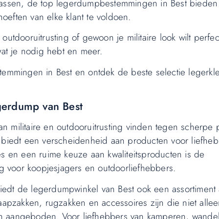
 jassen, de top legerdumpbestemmingen in Best bieden
oeften van elke klant te voldoen.
outdooruitrusting of gewoon je militaire look wilt perfe
at je nodig hebt en meer.
mmingen in Best en ontdek de beste selectie legerkle
gerdump van Best
 militaire en outdooruitrusting vinden tegen scherpe p
l biedt een verscheidenheid aan producten voor liefhe
es en een ruime keuze aan kwaliteitsproducten is de
 voor koopjesjagers en outdoorliefhebbers.
 biedt de legerdumpwinkel van Best ook een assortiment a
laapzakken, rugzakken en accessoires zijn die niet all
en aangeboden. Voor liefhebbers van kamperen, wande