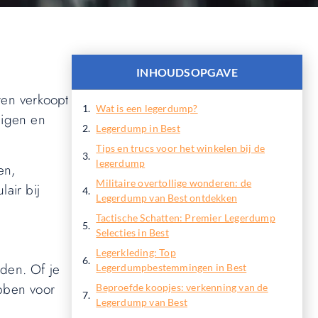
INHOUDSOPGAVE
ren verkoopt
Wat is een legerdump?
uigen en
Legerdump in Best
Tips en trucs voor het winkelen bij de
legerdump
en,
Militaire overtollige wonderen: de
air bij
Legerdump van Best ontdekken
Tactische Schatten: Premier Legerdump
Selecties in Best
Legerkleding: Top
eden. Of je
Legerdumpbestemmingen in Best
ebben voor
Beproefde koopjes: verkenning van de
Legerdump van Best