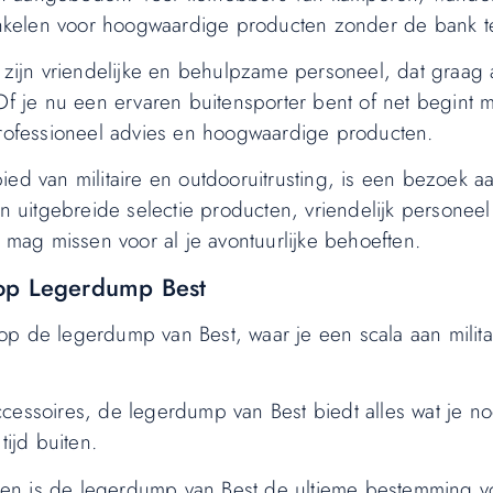
 winkelen voor hoogwaardige producten zonder de bank t
ijn vriendelijke en behulpzame personeel, dat graag 
Of je nu een ervaren buitensporter bent of net begint m
 professioneel advies en hoogwaardige producten.
ied van militaire en outdooruitrusting, is een bezoek a
uitgebreide selectie producten, vriendelijk personeel
t mag missen voor al je avontuurlijke behoeften.
 op Legerdump Best
p de legerdump van Best, waar je een scala aan militai
ccessoires, de legerdump van Best biedt alles wat je n
tijd buiten.
zen is de legerdump van Best de ultieme bestemming v