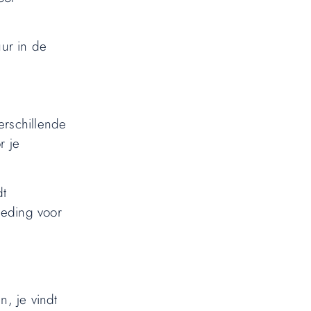
ur in de
erschillende
r je
dt
leding voor
, je vindt