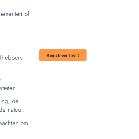
onze website?
enementen of
Wil je je kennis, verhalen of ideeën delen
met een groter publiek? Ons platform
maakt het gemakkelijk om te beginnen met
publiceren. **Registreer** vandaag nog en
start je publicatieavontuur!
Registreer hier!
efhebbers
e
teiten.
ting, de
de natuur.
 wachten om