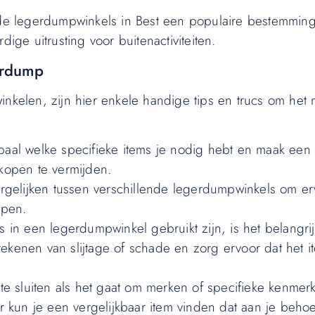
n de legerdumpwinkels in Best een populaire bestemmin
ige uitrusting voor buitenactiviteiten.
gerdump
nkelen, zijn hier enkele handige tips en trucs om het m
aal welke specifieke items je nodig hebt en maak een lij
nkopen te vermijden.
vergelijken tussen verschillende legerdumpwinkels om er
open.
s in een legerdumpwinkel gebruikt zijn, is het belangr
p tekenen van slijtage of schade en zorg ervoor dat het 
e sluiten als het gaat om merken of specifieke kenmer
ar kun je een vergelijkbaar item vinden dat aan je beho