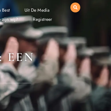
 Best
Uit De Media
 zijn wij?
Registreer
: EEN