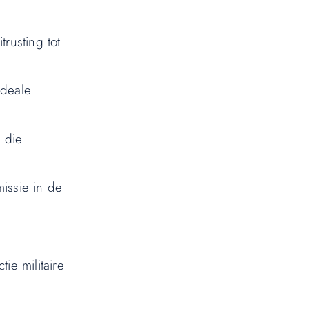
rusting tot
ideale
r die
issie in de
e militaire