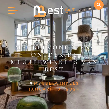
MEUBELVONDSTEN:
ONTDEK DE
MEUBELWINKELS VAN
BEST
MEUBELWINKELS
JANUARI 10, 2024