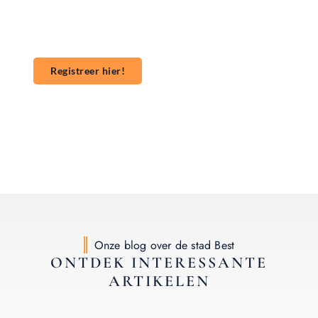
groter publiek? Ons platform maakt het gemakkelijk
om te beginnen met publiceren. **Registreer** vandaag
nog en start je publicatieavontuur!
Registreer hier!
Onze blog over de stad Best
ONTDEK INTERESSANTE
ARTIKELEN