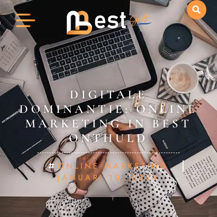
DIGITALE
DOMINANTIE: ONLINE
MARKETING IN BEST
ONTHULD
ONLINE MARKETING
JANUARI 10, 2024