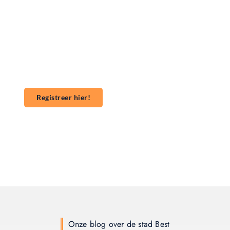
Wil jij ook een blog plaatsen op onze website?
Wil je je kennis, verhalen of ideeën delen met een
groter publiek? Ons platform maakt het gemakkelijk
om te beginnen met publiceren. **Registreer** vandaag
nog en start je publicatieavontuur!
Registreer hier!
Onze blog over de stad Best