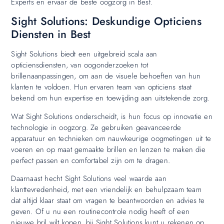
Experts en ervaar de beste oogzorg in Best.
Sight Solutions: Deskundige Opticiens
Diensten in Best
Sight Solutions biedt een uitgebreid scala aan
opticiensdiensten, van oogonderzoeken tot
brillenaanpassingen, om aan de visuele behoeften van hun
klanten te voldoen. Hun ervaren team van opticiens staat
bekend om hun expertise en toewijding aan uitstekende zorg.
Wat Sight Solutions onderscheidt, is hun focus op innovatie en
technologie in oogzorg. Ze gebruiken geavanceerde
apparatuur en technieken om nauwkeurige oogmetingen uit te
voeren en op maat gemaakte brillen en lenzen te maken die
perfect passen en comfortabel zijn om te dragen.
Daarnaast hecht Sight Solutions veel waarde aan
klanttevredenheid, met een vriendelijk en behulpzaam team
dat altijd klaar staat om vragen te beantwoorden en advies te
geven. Of u nu een routinecontrole nodig heeft of een
nieuwe bril wilt kopen, bij Sight Solutions kunt u rekenen op