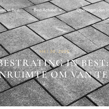
ven in Best
Best Actueel
Openingstijden in
Wie
MEI 30, 2025
BESTRATING IN BEST:
ENRUIMTE OM VAN TE