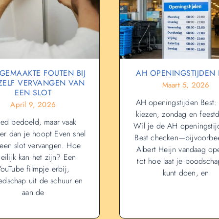
GEMAAKTE FOUTEN BIJ
AH OPENINGSTIJDEN 
 ZELF VERVANGEN VAN
Maart 5, 2026
EEN SLOT
AH openingstijden Best: f
April 9, 2026
kiezen, zondag en feest
ed bedoeld, maar vaak
Wil je de AH openingstij
er dan je hoopt Even snel
Best checken—bijvoorbee
 een slot vervangen. Hoe
Albert Heijn vandaag ope
eilijk kan het zijn? Een
tot hoe laat je boodsch
YouTube filmpje erbij,
kunt doen, en
edschap uit de schuur en
aan de