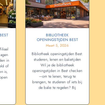
BEST
BIBLIOTHEEK
OPENINGSTIJDEN BEST
Maart 5, 2026
iliaal
Bibliotheek openingstijden Best:
dagen
studeren, lenen en balietijden
den in
Wil je de bibliotheek
ld of
openingstijden in Best checken
n is,
—om te lenen, terug te
appen
brengen, te studeren of iets bij
de balie te regelen? Bij