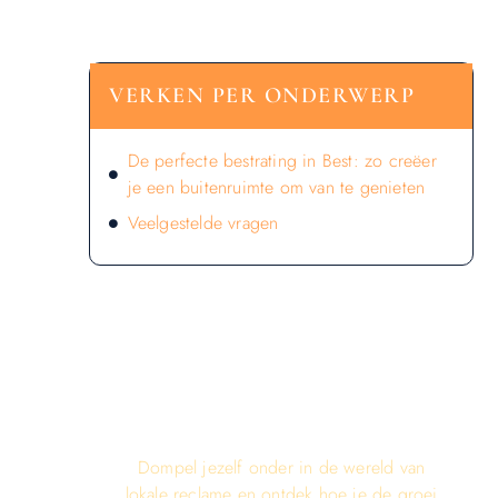
VERKEN PER ONDERWERP
De perfecte bestrating in Best: zo creëer
je een buitenruimte om van te genieten
Veelgestelde vragen
LATEN WE DE KRACHT VAN
LOKALE RECLAME ONTDEKKEN
VOOR JOUW BEDRIJF!
Dompel jezelf onder in de wereld van
lokale reclame en ontdek hoe je de groei