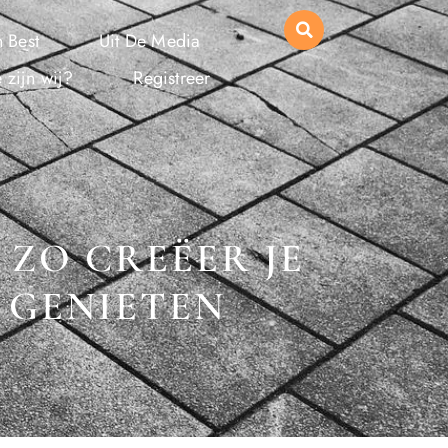
 Best
Uit De Media
 zijn wij?
Registreer
 ZO CREËER JE
 GENIETEN