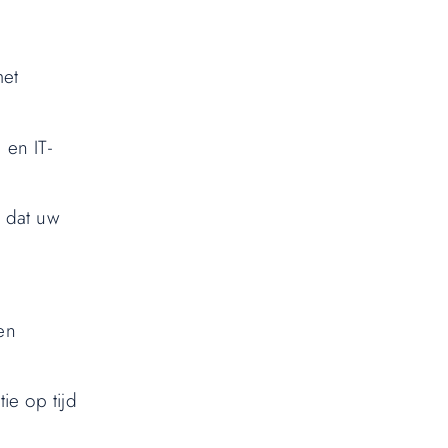
met
 en IT-
 dat uw
en
ie op tijd