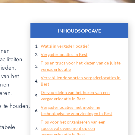
INHOUDSOPGAVE
Wat zijn vergaderlocatie?
nnen
Vergaderlocaties in Best
iliteiten.
Tips en trucs voor het kiezen van de juiste
bieden,
vergaderlocatie
 van het
Verschillende soorten vergaderlocaties in
nnen
Best
eren.
De voordelen van het huren van een
vergaderlocatie in Best
s te houden,
Vergaderlocaties met moderne
technologische voorzieningen in Best
Tips voor het organiseren van een
rtabele
succesvol evenement op een
vergaderlocatie in Best