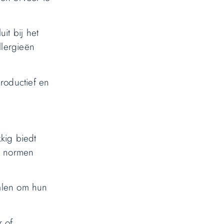
it bij het
llergieën
roductief en
kig biedt
te normen
ialen om hun
r of