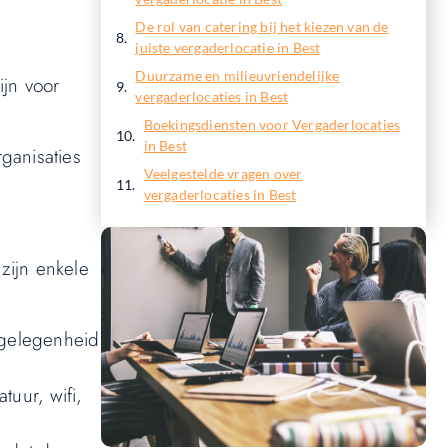
De rol van catering bij het kiezen van de
juiste vergaderlocatie in Best
Duurzame en milieuvriendelijke
ijn voor
vergaderlocaties in Best
Boekingsdiensten voor Vergaderlocaties
in Best
rganisaties
Veelgestelde vragen over
vergaderlocaties in Best
zijn enkele
rgelegenheid
tuur, wifi,