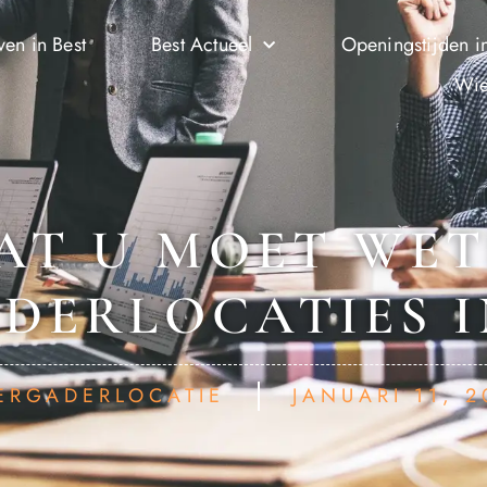
ven in Best
Best Actueel
Openingstijden in
Wie
AT U MOET WE
DERLOCATIES I
ERGADERLOCATIE
JANUARI 11, 