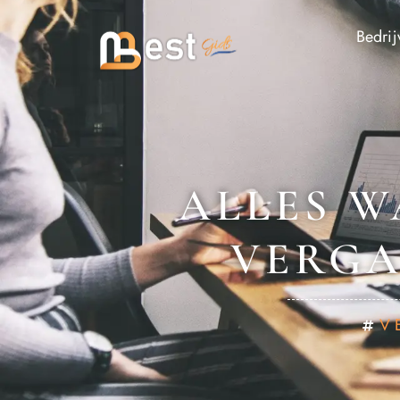
Bedrij
ALLES W
VERGA
V