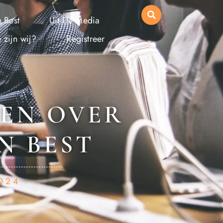
 Best
Uit De Media
 zijn wij?
Registreer
TEN OVER
N BEST
2024