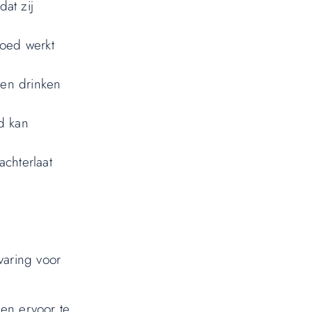
at zij
goed werkt
 en drinken
d kan
chterlaat
varing voor
 en ervoor te