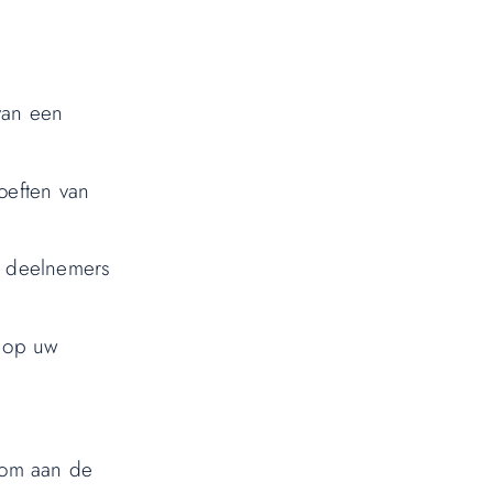
van een
oeften van
de deelnemers
n op uw
n om aan de