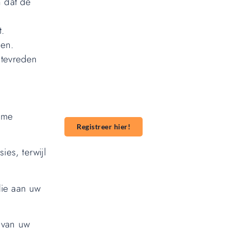
n dat de
t.
Wil jij ook een blog plaatsen op
onze website?
sen.
 tevreden
Wil je je kennis, verhalen of ideeën delen
met een groter publiek? Ons platform
maakt het gemakkelijk om te beginnen met
publiceren. **Registreer** vandaag nog en
start je publicatieavontuur!
ieme
Registreer hier!
ies, terwijl
die aan uw
d van uw