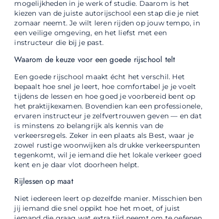
mogelijkheden in je werk of studie. Daarom is het
kiezen van de juiste autorijschool een stap die je niet
zomaar neemt. Je wilt leren rijden op jouw tempo, in
een veilige omgeving, en het liefst met een
instructeur die bij je past.
Waarom de keuze voor een goede rijschool telt
Een goede rijschool maakt écht het verschil. Het
bepaalt hoe snel je leert, hoe comfortabel je je voelt
tijdens de lessen en hoe goed je voorbereid bent op
het praktijkexamen. Bovendien kan een professionele,
ervaren instructeur je zelfvertrouwen geven — en dat
is minstens zo belangrijk als kennis van de
verkeersregels. Zeker in een plaats als Best, waar je
zowel rustige woonwijken als drukke verkeerspunten
tegenkomt, wil je iemand die het lokale verkeer goed
kent en je daar vlot doorheen helpt.
Rijlessen op maat
Niet iedereen leert op dezelfde manier. Misschien ben
jij iemand die snel oppikt hoe het moet, of juist
iemand die graag wat extra tijd neemt om te oefenen.