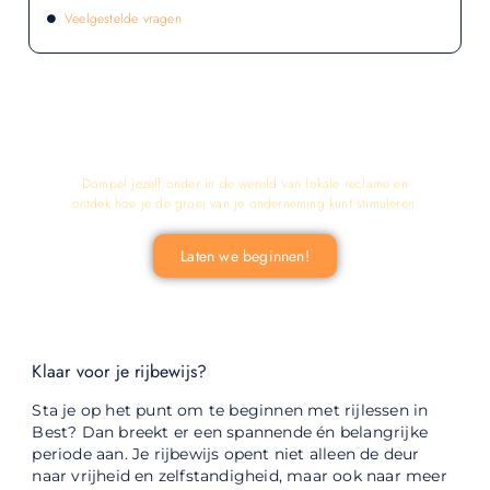
Veelgestelde vragen
LATEN WE DE KRACHT VAN LOKALE
RECLAME ONTDEKKEN VOOR JOUW
BEDRIJF!
Dompel jezelf onder in de wereld van lokale reclame en
ontdek hoe je de groei van je onderneming kunt stimuleren.
Laten we beginnen!
Klaar voor je rijbewijs?
Sta je op het punt om te beginnen met rijlessen in
Best? Dan breekt er een spannende én belangrijke
periode aan. Je rijbewijs opent niet alleen de deur
naar vrijheid en zelfstandigheid, maar ook naar meer