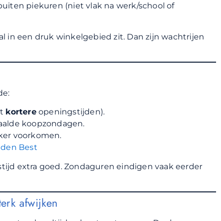
 buiten piekuren (niet vlak na werk/school of
aal in een druk winkelgebied zit. Dan zijn wachtrijen
de:
et
kortere
openingstijden).
epaalde koopzondagen.
aker voorkomen.
jden Best
gstijd extra goed. Zondaguren eindigen vaak eerder
erk afwijken