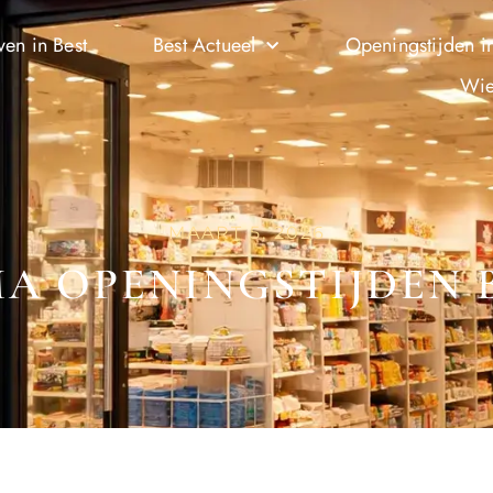
ven in Best
Best Actueel
Openingstijden in
Wie
MAART 5, 2026
A OPENINGSTIJDEN 