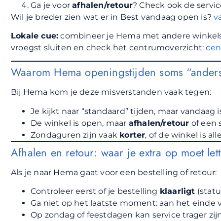
Ga je voor
afhalen/retour
? Check ook de servic
Wil je breder zien wat er in Best vandaag open is?
v
Lokale cue:
combineer je Hema met andere winkels i
vroegst sluiten en check het centrumoverzicht:
cen
Waarom Hema openingstijden soms “anders
Bij Hema kom je deze misverstanden vaak tegen:
Je kijkt naar “standaard” tijden, maar vandaag 
De winkel is open, maar
afhalen/retour
of een 
Zondaguren zijn vaak
korter
, of de winkel is 
Afhalen en retour: waar je extra op moet let
Als je naar Hema gaat voor een bestelling of retour:
Controleer eerst of je bestelling
klaarligt
(statu
Ga niet op het laatste moment: aan het einde va
Op zondag of feestdagen kan service trager zij