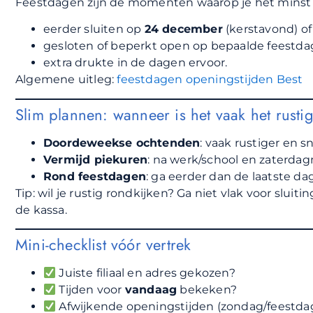
Feestdagen zijn de momenten waarop je het minst 
eerder sluiten op
24 december
(kerstavond) o
gesloten of beperkt open op bepaalde feestda
extra drukte in de dagen ervoor.
Algemene uitleg:
feestdagen openingstijden Best
Slim plannen: wanneer is het vaak het rustig
Doordeweekse ochtenden
: vaak rustiger en s
Vermijd piekuren
: na werk/school en zaterda
Rond feestdagen
: ga eerder dan de laatste dag
Tip: wil je rustig rondkijken? Ga niet vlak voor slui
de kassa.
Mini-checklist vóór vertrek
Juiste filiaal en adres gekozen?
Tijden voor
vandaag
bekeken?
Afwijkende openingstijden (zondag/feestda