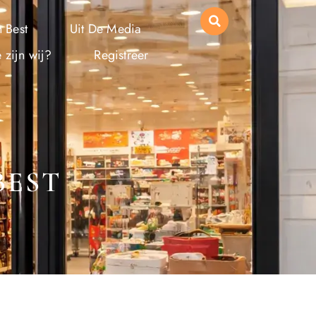
 Best
Uit De Media
 zijn wij?
Registreer
BEST