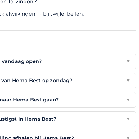
den te vinden?
 afwijkingen → bij twijfel bellen.
t vandaag open?
▼
n van Hema Best op zondag?
▼
 naar Hema Best gaan?
▼
ustigst in Hema Best?
▼
lling afhalen bij Hema Best?
▼