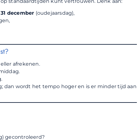
op standaardtijden kunt vertrouwen. Denk aan:
f
31 december
(oudejaarsdag),
gen,
st?
neller afrekenen.
gmiddag.
.
ting; dan wordt het tempo hoger en is er minder tijd aan
g) gecontroleerd?