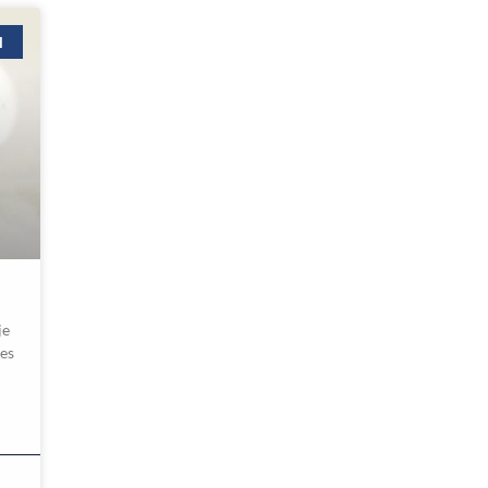
l
je
les