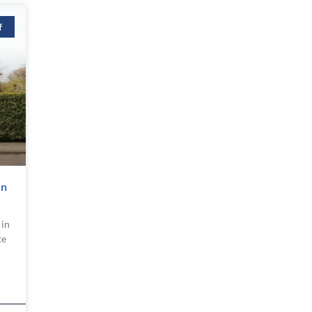
f
en
 in
te