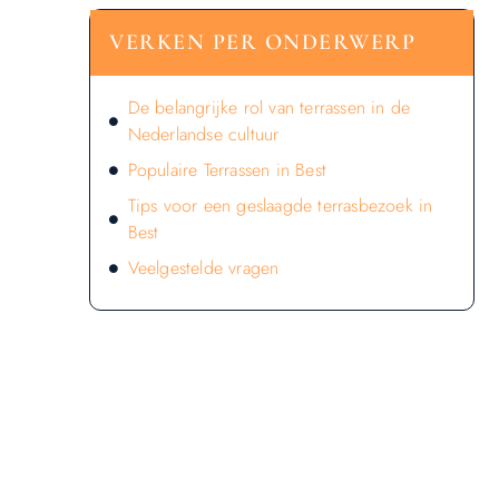
VERKEN PER ONDERWERP
De belangrijke rol van terrassen in de
Nederlandse cultuur
Populaire Terrassen in Best
Tips voor een geslaagde terrasbezoek in
Best
Veelgestelde vragen
LATEN WE DE KRACHT VAN
LOKALE RECLAME ONTDEKKEN
VOOR JOUW BEDRIJF!