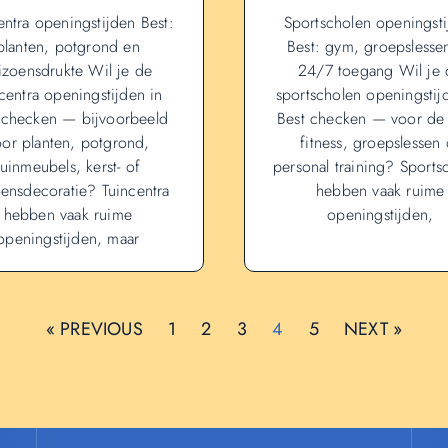
entra openingstijden Best:
Sportscholen openingst
planten, potgrond en
Best: gym, groepslesse
izoensdrukte Wil je de
24/7 toegang Wil je 
ncentra openingstijden in
sportscholen openingstij
 checken — bijvoorbeeld
Best checken — voor de
oor planten, potgrond,
fitness, groepslessen 
tuinmeubels, kerst- of
personal training? Sports
oensdecoratie? Tuincentra
hebben vaak ruime
hebben vaak ruime
openingstijden,
openingstijden, maar
« PREVIOUS
1
2
3
4
5
NEXT »