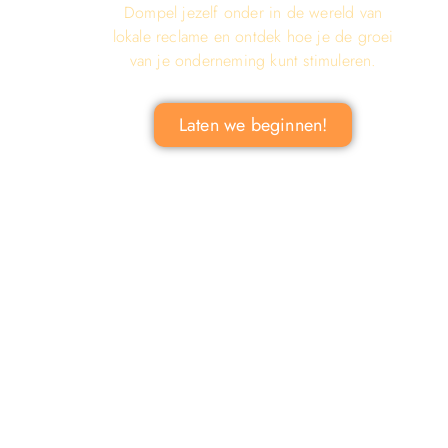
Dompel jezelf onder in de wereld van
lokale reclame en ontdek hoe je de groei
van je onderneming kunt stimuleren.
Laten we beginnen!