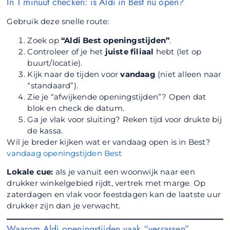
In 1 minuut checken: is Aldi in Best nu open?
Gebruik deze snelle route:
Zoek op
“Aldi Best openingstijden”
.
Controleer of je het
juiste filiaal
hebt (let op
buurt/locatie).
Kijk naar de tijden voor
vandaag
(niet alleen naar
“standaard”).
Zie je “afwijkende openingstijden”? Open dat
blok en check de datum.
Ga je vlak voor sluiting? Reken tijd voor drukte bij
de kassa.
Wil je breder kijken wat er vandaag open is in Best?
vandaag openingstijden Best
Lokale cue:
als je vanuit een woonwijk naar een
drukker winkelgebied rijdt, vertrek met marge. Op
zaterdagen en vlak voor feestdagen kan de laatste uur
drukker zijn dan je verwacht.
Waarom Aldi openingstijden vaak “verrassen”