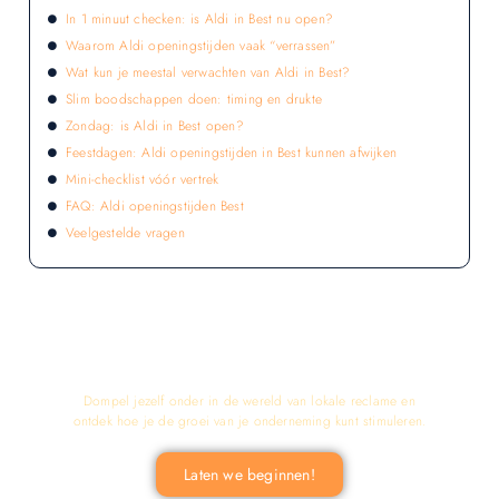
In 1 minuut checken: is Aldi in Best nu open?
Waarom Aldi openingstijden vaak “verrassen”
Wat kun je meestal verwachten van Aldi in Best?
Slim boodschappen doen: timing en drukte
Zondag: is Aldi in Best open?
Feestdagen: Aldi openingstijden in Best kunnen afwijken
Mini-checklist vóór vertrek
FAQ: Aldi openingstijden Best
Veelgestelde vragen
LATEN WE DE KRACHT VAN LOKALE
RECLAME ONTDEKKEN VOOR JOUW
BEDRIJF!
Dompel jezelf onder in de wereld van lokale reclame en
ontdek hoe je de groei van je onderneming kunt stimuleren.
Laten we beginnen!