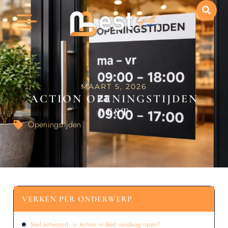
MAART 5, 2026
ACTION OPENINGSTIJDEN
BEST
Openingstijden
VERKEN PER ONDERWERP
Snel antwoord: is Action in Best vandaag open?