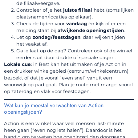
de filiaalweergave.
Controleer of je het
juiste filiaal
hebt (soms lijken
plaatsnamen/locaties op elkaar).
Check de tijden voor
vandaag
én kijk of er een
melding staat bij
afwijkende openingstijden
.
Let op
zondag/feestdagen
: daar wijken tijden
het vaakst af.
Ga je laat op de dag? Controleer ook of de winkel
eerder sluit door drukte of speciale dagen.
Lokale cue:
in Best kan het uitmaken of je Action in
een drukker winkelgebied (centrum/winkelcentrum)
bezoekt of dat je vooral “even snel” vanuit een
woonwijk op pad gaat. Plan je route met marge, vooral
op zaterdag en vlak voor feestdagen.
Wat kun je meestal verwachten van Action
openingstijden?
Action is een winkel waar veel mensen last-minute
heen gaan (“even nog iets halen”). Daardoor is het
handig om te weten hoe openingstijden doorgaans