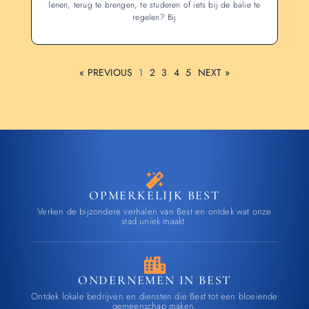
lenen, terug te brengen, te studeren of iets bij de balie te
regelen? Bij
« PREVIOUS
1
2
3
4
5
NEXT »
OPMERKELIJK BEST
Verken de bijzondere verhalen van Best en ontdek wat onze
stad uniek maakt.
ONDERNEMEN IN BEST
Ontdek lokale bedrijven en diensten die Best tot een bloeiende
gemeenschap maken.