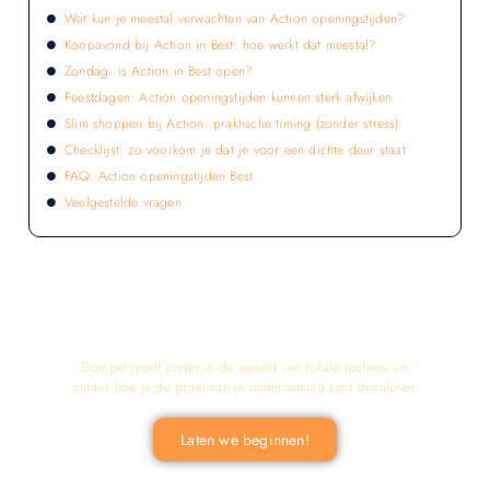
Wat kun je meestal verwachten van Action openingstijden?
Koopavond bij Action in Best: hoe werkt dat meestal?
Zondag: is Action in Best open?
Feestdagen: Action openingstijden kunnen sterk afwijken
Slim shoppen bij Action: praktische timing (zonder stress)
Checklijst: zo voorkom je dat je voor een dichte deur staat
FAQ: Action openingstijden Best
Veelgestelde vragen
LATEN WE DE KRACHT VAN LOKALE
RECLAME ONTDEKKEN VOOR JOUW
BEDRIJF!
Dompel jezelf onder in de wereld van lokale reclame en
ontdek hoe je de groei van je onderneming kunt stimuleren.
Laten we beginnen!