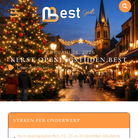
FEBRUARI 26, 2026
KERST OPENINGSTIJDEN BEST
Openingstijden
VERKEN PER ONDERWERP
Kerst openingstijden Best: 24, 25 en 26 december (afwijkende