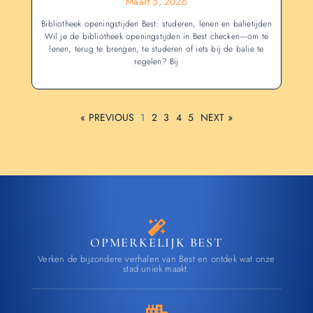
Maart 5, 2026
Bibliotheek openingstijden Best: studeren, lenen en balietijden
Wil je de bibliotheek openingstijden in Best checken—om te
lenen, terug te brengen, te studeren of iets bij de balie te
regelen? Bij
« PREVIOUS
1
2
3
4
5
NEXT »
OPMERKELIJK BEST
Verken de bijzondere verhalen van Best en ontdek wat onze
stad uniek maakt.