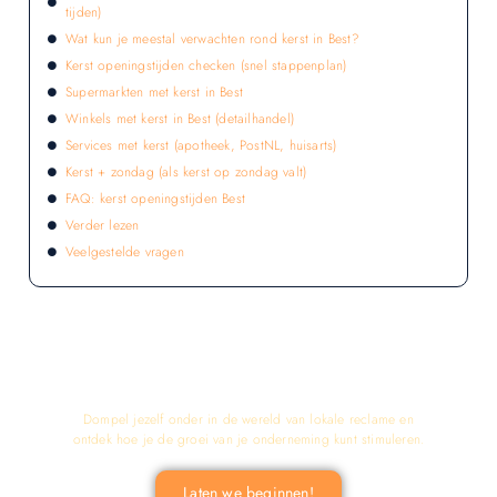
tijden)
Wat kun je meestal verwachten rond kerst in Best?
Kerst openingstijden checken (snel stappenplan)
Supermarkten met kerst in Best
Winkels met kerst in Best (detailhandel)
Services met kerst (apotheek, PostNL, huisarts)
Kerst + zondag (als kerst op zondag valt)
FAQ: kerst openingstijden Best
Verder lezen
Veelgestelde vragen
LATEN WE DE KRACHT VAN LOKALE
RECLAME ONTDEKKEN VOOR JOUW
BEDRIJF!
Dompel jezelf onder in de wereld van lokale reclame en
ontdek hoe je de groei van je onderneming kunt stimuleren.
Laten we beginnen!