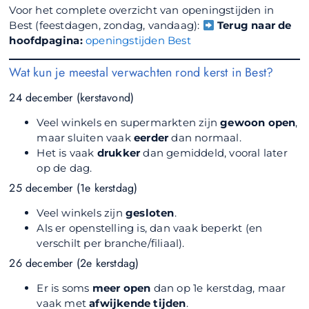
Voor het complete overzicht van openingstijden in
Best (feestdagen, zondag, vandaag):
Terug naar de
hoofdpagina:
openingstijden Best
Wat kun je meestal verwachten rond kerst in Best?
24 december (kerstavond)
Veel winkels en supermarkten zijn
gewoon open
,
maar sluiten vaak
eerder
dan normaal.
Het is vaak
drukker
dan gemiddeld, vooral later
op de dag.
25 december (1e kerstdag)
Veel winkels zijn
gesloten
.
Als er openstelling is, dan vaak beperkt (en
verschilt per branche/filiaal).
26 december (2e kerstdag)
Er is soms
meer open
dan op 1e kerstdag, maar
vaak met
afwijkende tijden
.