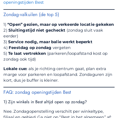
openingstijden Best
Zondag-valkuilen (de top 5)
1)
“Open” gezien, maar op verkeerde locatie gekeken
2)
Sluitingstijd niet gecheckt
(zondag sluit vaak
eerder)
3)
Service nodig, maar balie werkt beperkt
4)
Feestdag op zondag
vergeten
5)
Te laat vertrekken
(parkeren/loopafstand kost op
zondag ook tijd)
Lokale cue:
als je richting centrum gaat, plan extra
marge voor parkeren en loopafstand. Zondaguren zijn
kort, dus je buffer is kleiner.
FAQ: zondag openingstijden Best
1) Zijn winkels in Best altijd open op zondag?
Nee. Zondagopenstelling verschilt per winkeltype,
filiaal en gebied. Ga niet op “Best in het algemeen” af;