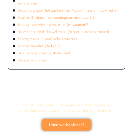
verrassingen
De zondagregel: het gaat niet om “open”, maar om jouw tijdvak
Maak in 3 minuten een zondagplan (methode Z-3)
Zondag: wat wijkt het vaakst af (en waarom)?
De zondag-check die wél werkt (zonder eindeloos zoeken)
Zondagroutes: 3 praktische scenario’s
Zondag-valkuilen (de top 5)
FAQ: zondag openingstijden Best
Veelgestelde vragen
LATEN WE DE KRACHT VAN LOKALE
RECLAME ONTDEKKEN VOOR JOUW
BEDRIJF!
Dompel jezelf onder in de wereld van lokale reclame en
ontdek hoe je de groei van je onderneming kunt stimuleren.
Laten we beginnen!