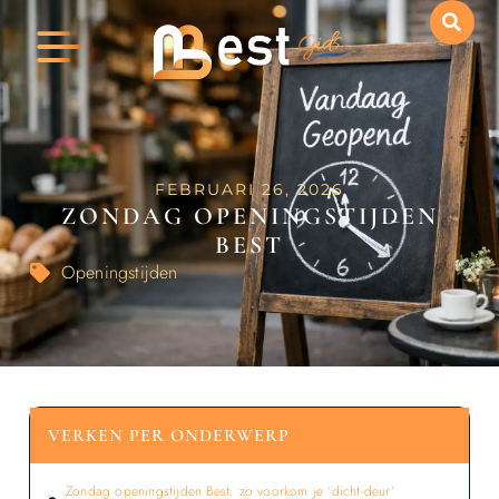
FEBRUARI 26, 2026
ZONDAG OPENINGSTIJDEN
BEST
Openingstijden
VERKEN PER ONDERWERP
Zondag openingstijden Best: zo voorkom je ‘dicht-deur’