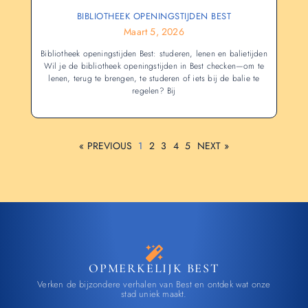
BIBLIOTHEEK OPENINGSTIJDEN BEST
Maart 5, 2026
Bibliotheek openingstijden Best: studeren, lenen en balietijden
Wil je de bibliotheek openingstijden in Best checken—om te
lenen, terug te brengen, te studeren of iets bij de balie te
regelen? Bij
« PREVIOUS
1
2
3
4
5
NEXT »
OPMERKELIJK BEST
Verken de bijzondere verhalen van Best en ontdek wat onze
stad uniek maakt.