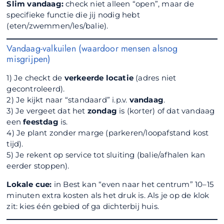
Slim vandaag:
check niet alleen “open”, maar de
specifieke functie die jij nodig hebt
(eten/zwemmen/les/balie).
Vandaag-valkuilen (waardoor mensen alsnog
misgrijpen)
1) Je checkt de
verkeerde locatie
(adres niet
gecontroleerd).
2) Je kijkt naar “standaard” i.p.v.
vandaag
.
3) Je vergeet dat het
zondag
is (korter) of dat vandaag
een
feestdag
is.
4) Je plant zonder marge (parkeren/loopafstand kost
tijd).
5) Je rekent op service tot sluiting (balie/afhalen kan
eerder stoppen).
Lokale cue:
in Best kan “even naar het centrum” 10–15
minuten extra kosten als het druk is. Als je op de klok
zit: kies één gebied of ga dichterbij huis.