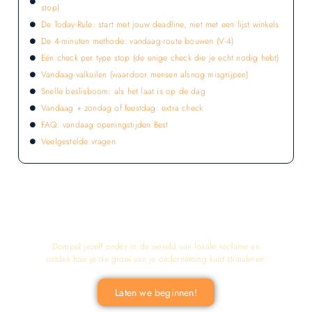
stop)
De Today-Rule: start met jouw deadline, niet met een lijst winkels
De 4-minuten methode: vandaag-route bouwen (V-4)
Eén check per type stop (de enige check die je echt nodig hebt)
Vandaag-valkuilen (waardoor mensen alsnog misgrijpen)
Snelle beslisboom: als het laat is op de dag
Vandaag + zondag of feestdag: extra check
FAQ: vandaag openingstijden Best
Veelgestelde vragen
LATEN WE DE KRACHT VAN LOKALE
RECLAME ONTDEKKEN VOOR JOUW
BEDRIJF!
Dompel jezelf onder in de wereld van lokale reclame en
ontdek hoe je de groei van je onderneming kunt stimuleren.
Laten we beginnen!