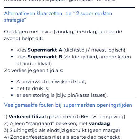
Alternatieven klaarzetten: de “2-supermarkten
strategie”
Op dagen met risico (zondag, feestdag, laat op de
avond) helpt dit:
Kies
Supermarkt A
(dichtstbij / meest logisch)
Kies
Supermarkt B
(zelfde gebied, andere keten
of ander filiaal)
Zo verlies je geen tijd als:
A onverwacht afwijkend sluit,
het te druk is,
er een storing is (bijv. pin/kassa issues).
Veelgemaakte fouten bij supermarkten openingstijden
1)
Verkeerd filiaal
geselecteerd (Best vs. omgeving)
2) Alleen “standaard” bekeken, niet
vandaag
3) Sluitingstijd als eindtijd gebruikt (geen marge)
4) Zondag/feestdag niet als aparte dag gecheckt