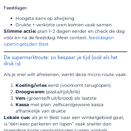
Feestdagen
Hoogste kans op afwijking
Drukte + verkorte uren komen vaak samen
Slimme actie:
plan 1–2 dagen eerder en check de dag
vóór en na de feestdag. Meer context:
feestdagen
openingstijden Best
De supermarktroute: zo bespaar je tijd (ook als het
druk is)
Als je snel wilt afrekenen, werkt deze micro-route vaak:
Koeling/vries
eerst (voorkomt teruglopen)
Droogwaren
(pasta/rijst/blik)
Vers
(groente/fruit/brood) als laatste
Kassa
met plan: zelfscan/gewone kassa
afhankelijk van drukte
Lokale cue:
als je in Best naar een winkelgebied gaat,
is “één keer parkeren en lopen” vaak sneller dan
meerdere korte verplaatsingen tussen winkels.