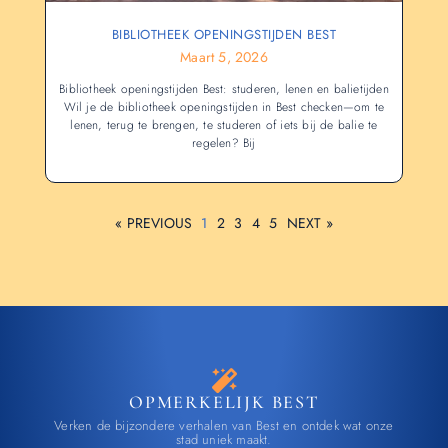
BIBLIOTHEEK OPENINGSTIJDEN BEST
Maart 5, 2026
Bibliotheek openingstijden Best: studeren, lenen en balietijden
Wil je de bibliotheek openingstijden in Best checken—om te
lenen, terug te brengen, te studeren of iets bij de balie te
regelen? Bij
« PREVIOUS
1
2
3
4
5
NEXT »
OPMERKELIJK BEST
Verken de bijzondere verhalen van Best en ontdek wat onze
stad uniek maakt.