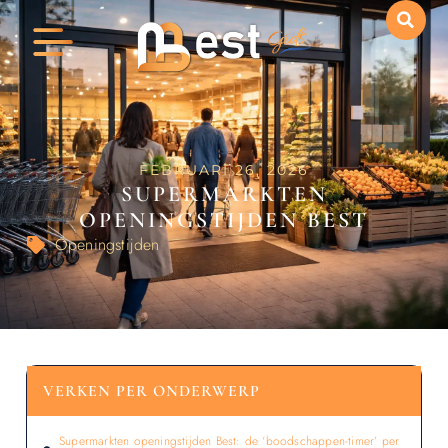
FEBRUARI 26, 2026
SUPERMARKTEN
OPENINGSTIJDEN BEST
Openingstijden
VERKEN PER ONDERWERP
Supermarkten openingstijden Best: de ‘boodschappen-timer’ per