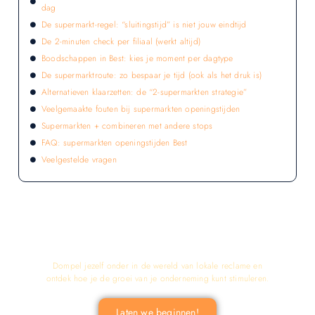
dag
De supermarkt-regel: “sluitingstijd” is niet jouw eindtijd
De 2-minuten check per filiaal (werkt altijd)
Boodschappen in Best: kies je moment per dagtype
De supermarktroute: zo bespaar je tijd (ook als het druk is)
Alternatieven klaarzetten: de “2-supermarkten strategie”
Veelgemaakte fouten bij supermarkten openingstijden
Supermarkten + combineren met andere stops
FAQ: supermarkten openingstijden Best
Veelgestelde vragen
LATEN WE DE KRACHT VAN LOKALE
RECLAME ONTDEKKEN VOOR JOUW
BEDRIJF!
Dompel jezelf onder in de wereld van lokale reclame en
ontdek hoe je de groei van je onderneming kunt stimuleren.
Laten we beginnen!