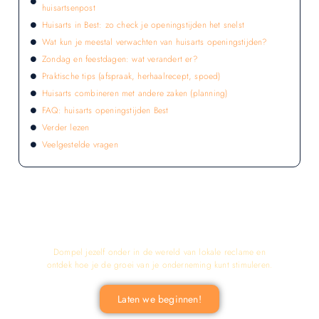
huisartsenpost
Huisarts in Best: zo check je openingstijden het snelst
Wat kun je meestal verwachten van huisarts openingstijden?
Zondag en feestdagen: wat verandert er?
Praktische tips (afspraak, herhaalrecept, spoed)
Huisarts combineren met andere zaken (planning)
FAQ: huisarts openingstijden Best
Verder lezen
Veelgestelde vragen
LATEN WE DE KRACHT VAN LOKALE
RECLAME ONTDEKKEN VOOR JOUW
BEDRIJF!
Dompel jezelf onder in de wereld van lokale reclame en
ontdek hoe je de groei van je onderneming kunt stimuleren.
Laten we beginnen!