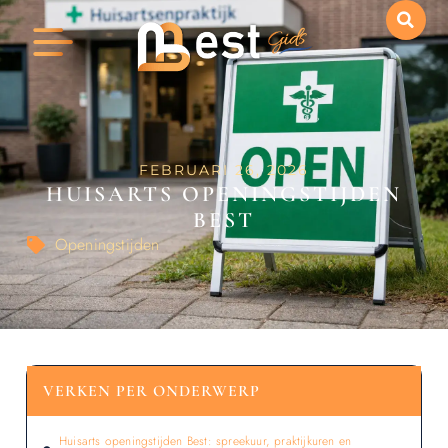
FEBRUARI 26, 2026
HUISARTS OPENINGSTIJDEN
BEST
Openingstijden
VERKEN PER ONDERWERP
Huisarts openingstijden Best: spreekuur, praktijkuren en