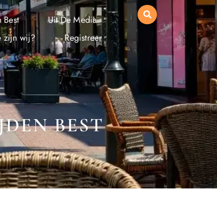
 Best
Uit De Media
 zijn wij?
Registreer
JDEN BEST