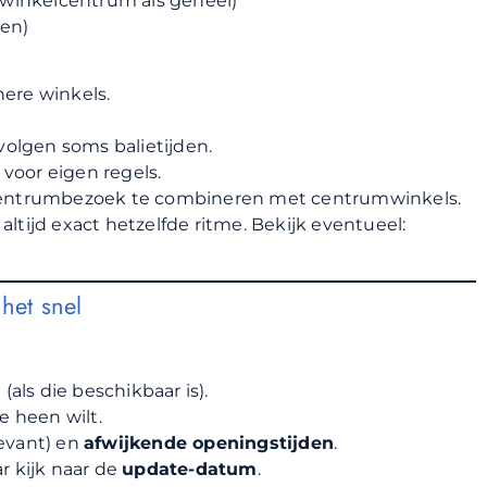
 winkelcentrum als geheel)
ken)
nere winkels.
volgen soms balietijden.
voor eigen regels.
lcentrumbezoek te combineren met centrumwinkels.
ltijd exact hetzelfde ritme. Bekijk eventueel:
het snel
ls die beschikbaar is).
e heen wilt.
levant) en
afwijkende openingstijden
.
r kijk naar de
update-datum
.