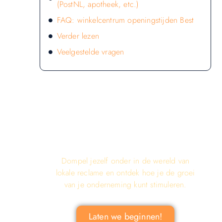
(PostNL, apotheek, etc.)
FAQ: winkelcentrum openingstijden Best
Verder lezen
Veelgestelde vragen
LATEN WE DE KRACHT VAN
LOKALE RECLAME ONTDEKKEN
VOOR JOUW BEDRIJF!
Dompel jezelf onder in de wereld van
lokale reclame en ontdek hoe je de groei
van je onderneming kunt stimuleren.
Laten we beginnen!