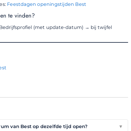
es:
Feestdagen openingstijden Best
den te vinden?
Bedrijfsprofiel (met update-datum) → bij twijfel
est
trum van Best op dezelfde tijd open?
▼