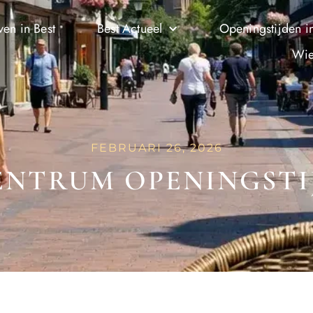
ven in Best
Best Actueel
Openingstijden in
Wie
FEBRUARI 26, 2026
NTRUM OPENINGSTI