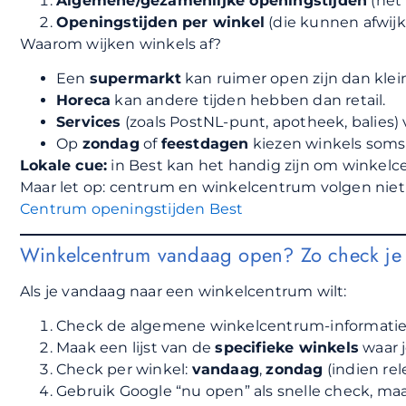
Algemene/gezamenlijke openingstijden
(het
Openingstijden per winkel
(die kunnen afwij
Waarom wijken winkels af?
Een
supermarkt
kan ruimer open zijn dan klei
Horeca
kan andere tijden hebben dan retail.
Services
(zoals PostNL-punt, apotheek, balies) 
Op
zondag
of
feestdagen
kiezen winkels soms 
Lokale cue:
in Best kan het handig zijn om winke
Maar let op: centrum en winkelcentrum volgen niet a
Centrum openingstijden Best
Winkelcentrum vandaag open? Zo check je 
Als je vandaag naar een winkelcentrum wilt:
Check de algemene winkelcentrum-informatie (a
Maak een lijst van de
specifieke winkels
waar j
Check per winkel:
vandaag
,
zondag
(indien re
Gebruik Google “nu open” als snelle check, maa