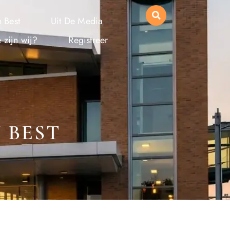
 Best
Uit De Media
 zijn wij?
Registreer
 BEST