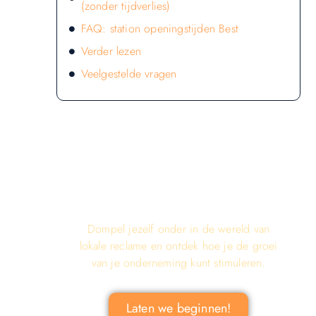
(zonder tijdverlies)
FAQ: station openingstijden Best
Verder lezen
Veelgestelde vragen
LATEN WE DE KRACHT VAN
LOKALE RECLAME ONTDEKKEN
VOOR JOUW BEDRIJF!
Dompel jezelf onder in de wereld van
lokale reclame en ontdek hoe je de groei
van je onderneming kunt stimuleren.
Laten we beginnen!