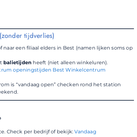
zonder tijdverlies)
f naar een filiaal elders in Best (namen lijken soms op
nt
balietijden
heeft (niet alleen winkeluren).
trum openingstijden Best
Winkelcentrum
arom is “vandaag open” checken rond het station
weekend.
?
ce. Check per bedrijf of bekijk:
Vandaag