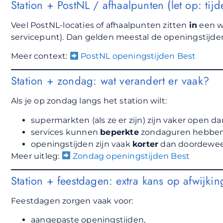
Station + PostNL / afhaalpunten (let op: tij
Veel PostNL-locaties of afhaalpunten zitten
in
een wi
servicepunt). Dan gelden meestal de openingstijden
Meer context:
PostNL openingstijden Best
Station + zondag: wat verandert er vaak?
Als je op zondag langs het station wilt:
supermarkten (als ze er zijn) zijn vaker open da
services kunnen
beperkte
zondaguren hebben
openingstijden zijn vaak
korter
dan doordewee
Meer uitleg:
Zondag openingstijden Best
Station + feestdagen: extra kans op afwijki
Feestdagen zorgen vaak voor:
aangepaste openingstijden,