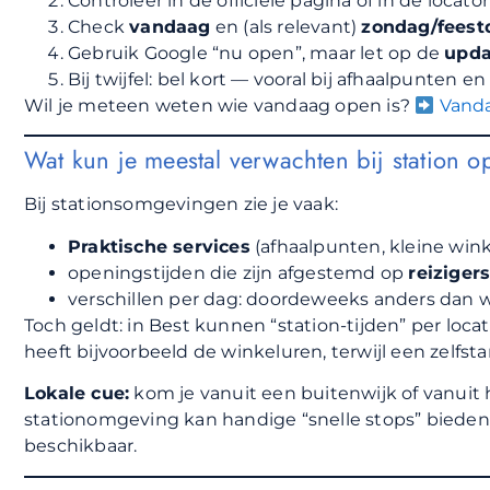
Controleer in de officiële pagina of in de locato
Check
vandaag
en (als relevant)
zondag/feest
Gebruik Google “nu open”, maar let op de
upda
Bij twijfel: bel kort — vooral bij afhaalpunten en
Wil je meteen weten wie vandaag open is?
Vanda
Wat kun je meestal verwachten bij station o
Bij stationsomgevingen zie je vaak:
Praktische services
(afhaalpunten, kleine wink
openingstijden die zijn afgestemd op
reiziger
verschillen per dag: doordeweeks anders dan
Toch geldt: in Best kunnen “station-tijden” per loc
heeft bijvoorbeeld de winkeluren, terwijl een zelfst
Lokale cue:
kom je vanuit een buitenwijk of vanuit 
stationomgeving kan handige “snelle stops” bieden,
beschikbaar.