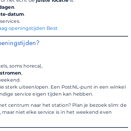
r of het echt de
juiste locatie
is.
dagen
.
te-datum
.
 services.
ag openingstijden Best
peningstijden?
els, soms horeca),
sstromen
,
 weekend.
atie sterk uiteenlopen. Een PostNL-punt in een winkel
andige service eigen tijden kan hebben.
het centrum naar het station? Plan je bezoek slim: de
 maar niet elke service is in het weekend even